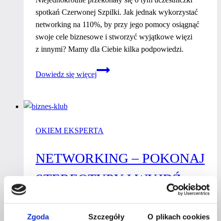
spotkań Czerwonej Szpilki. Jak jednak wykorzystać
networking na 110%, by przy jego pomocy osiągnąć
swoje cele biznesowe i stworzyć wyjątkowe więzi
z innymi? Mamy dla Ciebie kilka podpowiedzi.
Networking
Dowiedz się więcej
–
jak
zostać
mistrzynią
OKIEM EKSPERTA
nawiązywania
relacji?
NETWORKING – POKONAJ
STEREOTYPY I WYJDŹ
DO LUDZI
Zgoda
Szczegóły
O plikach cookies