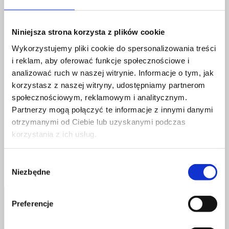
Przez
Magdalena Szewczuk
4 lipca 2021
2 września
2021
Niniejsza strona korzysta z plików cookie
Nie ma co owijać w bawełnę – nie każda z nas jest
Wykorzystujemy pliki cookie do spersonalizowania treści
dobra w networkingu. Przynajmniej nie od razu,
i reklam, aby oferować funkcje społecznościowe i
bo sztuki nawiązywania kontaktów można się
analizować ruch w naszej witrynie. Informacje o tym, jak
nauczyć. Jeśli jednak wciąż nie czujesz się pewnie,
korzystasz z naszej witryny, udostępniamy partnerom
spotykając nowe osoby, zastanówmy się wspólnie,
społecznościowym, reklamowym i analitycznym.
co Cię blokuje i jak możesz czerpać przyjemność
Partnerzy mogą połączyć te informacje z innymi danymi
z networkingu.
otrzymanymi od Ciebie lub uzyskanymi podczas
korzystania z ich usług.
Networking
Dowiedz się więcej
–
Wybór
pokonaj
Niezbędne
zgody
stereotypy
i wyjdź
do ludzi
Preferencje