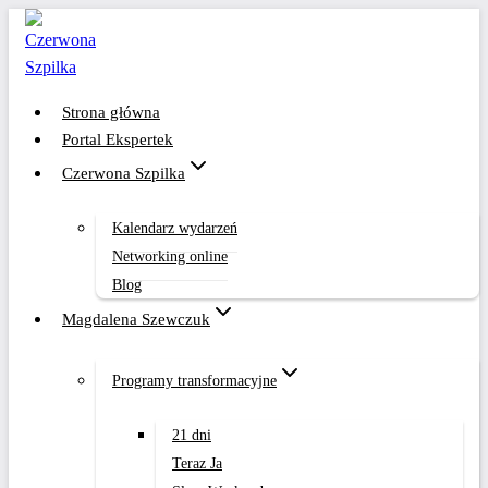
Przejdź
do
treści
Strona główna
Portal Ekspertek
Czerwona Szpilka
Kalendarz wydarzeń
Networking online
Blog
Magdalena Szewczuk
Programy transformacyjne
21 dni
Teraz Ja