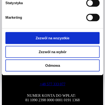
Statystyka
Profil facebook Czerwona
Marketing
Szpilka
Profil instagram Czerwona
Szpilka
Profil tiktok Czerwona Szpilka
Zezwól na wszystkie
Profil youtube Czerwona
Szpilka
Zezwól na wybór
Kontakt
Odmowa
kontakt@czerwonaszpilka.pl
+48 577 333 077
NUMER KONTA DO WPŁAT:
81 1090 2398 0000 0001 0191 1368