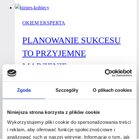
decyzji
zwiększasz
OKIEM EKSPERTA
swoją
pewność
PLANOWANIE SUKCESU
siebie?
TO PRZYJEMNE
MARZENIE,
ALE BEZ DZIAŁANIA JEST
Zgoda
Szczegóły
O plikach cookies
STRATĄ CZASU.
Przez
Kamila Karczewska
22 stycznia 2020
2 września
Niniejsza strona korzysta z plików cookie
2021
Wykorzystujemy pliki cookie do spersonalizowania treści
i reklam, aby oferować funkcje społecznościowe i
Planowanie
Dowiedz się więcej
analizować ruch w naszej witrynie. Informacje o tym, jak
sukcesu