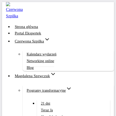
Przejdź
do
treści
Strona główna
Portal Ekspertek
Czerwona Szpilka
Kalendarz wydarzeń
Networking online
Blog
Magdalena Szewczuk
Programy transformacyjne
21 dni
Teraz Ja