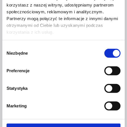
korzystasz z naszej witryny, udostępniamy partnerom
to przyjemne
społecznościowym, reklamowym i analitycznym.
marzenie,
Partnerzy mogą połączyć te informacje z innymi danymi
ale bez działania
otrzymanymi od Ciebie lub uzyskanymi podczas
jest
korzystania z ich usług.
stratą
czasu.
Wybór
Niezbędne
zgody
Profil facebook Czerwona
Szpilka
Preferencje
Profil instagram Czerwona
Szpilka
Profil tiktok Czerwona Szpilka
Statystyka
Profil youtube Czerwona
Szpilka
Marketing
Kontakt