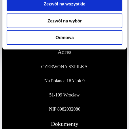
kontakt@czerwonaszpilka.pl
Zezwól na wszystkie
+48 577 333 077
Zezwól na wybór
NUMER KONTA DO WPŁAT:
81 1090 2398 0000 0001 0191 1368
Odmowa
Adres
CZERWONA SZPILKA
Na Polance 16A lok.9
51-109 Wrocław
NIP 8982032080
Dokumenty