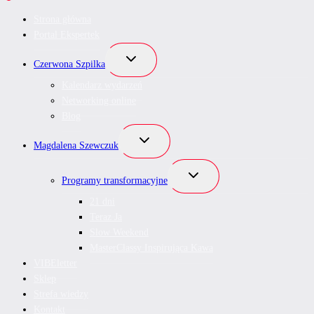
Strona główna
Portal Ekspertek
Przełącz
Czerwona Szpilka
menu
podrzędne
Kalendarz wydarzeń
Networking online
Blog
Przełącz
Magdalena Szewczuk
menu
podrzędne
Przełącz
Programy transformacyjne
menu
podrzędne
21 dni
Teraz Ja
Slow Weekend
MasterClassy Inspirująca Kawa
VIBEletter
Sklep
Strefa wiedzy
Kontakt