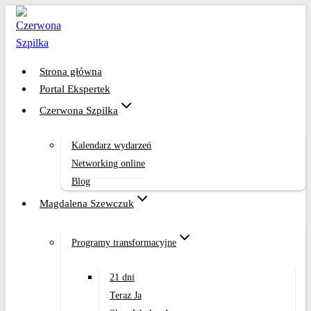
Przejdź
do
treści
Strona główna
Portal Ekspertek
Czerwona Szpilka
Kalendarz wydarzeń
Networking online
Blog
Magdalena Szewczuk
Programy transformacyjne
21 dni
Teraz Ja