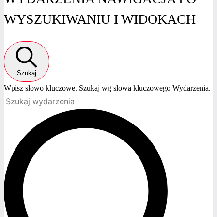
WYDARZENIA
WYSZUKIWANIU I WIDOKACH
FOR
2
CZERWCA,
Szukaj
Wpisz słowo kluczowe. Szukaj wg słowa kluczowego Wydarzenia.
2026