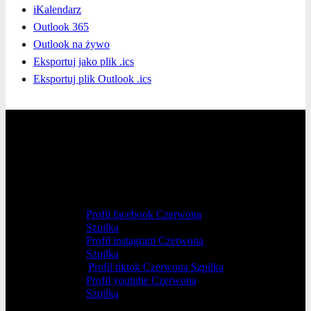
iKalendarz
Outlook 365
Outlook na żywo
Eksportuj jako plik .ics
Eksportuj plik Outlook .ics
Profil facebook Czerwona
Szpilka
Profil instagram Czerwona
Szpilka
Profil tiktok Czerwona Szpilka
Profil youtube Czerwona
Szpilka