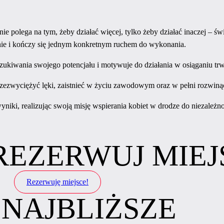
nie polega na tym, żeby działać więcej, tylko żeby działać inaczej – ś
lenie i kończy się jednym konkretnym ruchem do wykonania.
zukiwania swojego potencjału i motywuje do działania w osiąganiu tr
zezwyciężyć lęki, zaistnieć w życiu zawodowym oraz w pełni rozwinąć
iki, realizując swoją misję wspierania kobiet w drodze do niezależno
 REZERWUJ MIEJ
Rezerwuję miejsce!
 NAJBLIŻSZE