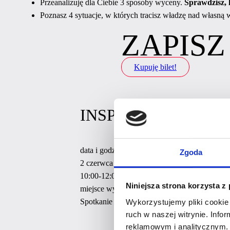
Przeanalizuję dla Ciebie 3 sposoby wyceny.
Sprawdzisz, k
Poznasz 4 sytuacje, w których tracisz władzę nad własną w
ZAPISZ
Kupuję bilet!
INSPIRUJĄCA KAWA
data i godzina
Zgoda
2 czerwca 2026
10:00-12:00
Niniejsza strona korzysta z
miejsce wydarzenia
Spotkanie online
Wykorzystujemy pliki cookie 
ruch w naszej witrynie. Inf
reklamowym i analitycznym. 