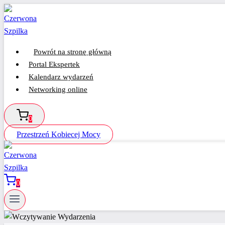
Przejdź
do
treści
Powrót na stronę główną
Portal Ekspertek
Kalendarz wydarzeń
Networking online
0
Przestrzeń Kobiecej Mocy
0