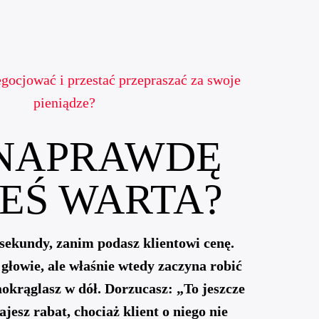
egocjować i przestać przepraszać za swoje
pieniądze?
 NAPRAWDĘ
TEŚ WARTA?
 sekundy, zanim podasz klientowi cenę.
głowie, ale właśnie wtedy zaczyna robić
aokrąglasz w dół. Dorzucasz: „To jeszcze
ajesz rabat, chociaż klient o niego nie