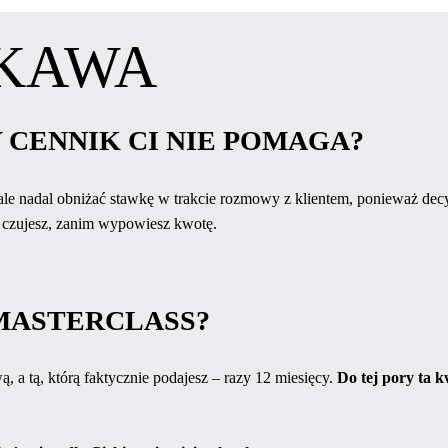
KAWA
CENNIK CI NIE POMAGA?
le nadal obniżać stawkę w trakcie rozmowy z klientem, ponieważ decy
m czujesz, zanim wypowiesz kwotę.
MASTERCLASS?
, a tą, którą faktycznie podajesz – razy 12 miesięcy.
Do tej pory ta k