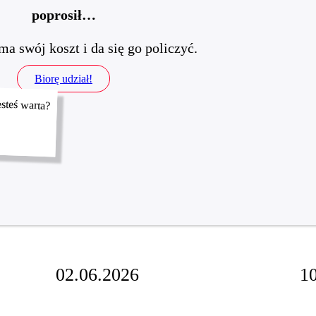
poprosił…
a swój koszt i da się go policzyć.
Biorę udział!
02.06.2026
1