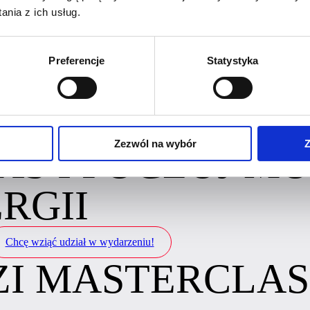
nia z ich usług.
A INSPIRUJĄCA KAWA?
Preferencje
Statystyka
ją „prawdziwą stawkę” i osobną, niższą, którą rzeczywiście podaje kli
ość w teorii i gubi ją w rozmowie z klientem.
y, że rozpoznajesz w sobie ten moment i masz dość płacenia za nie
Zezwól na wybór
Z
AS I POCZUJ M
RGII
Chcę wziąć udział w wydarzeniu!
I MASTERCLAS