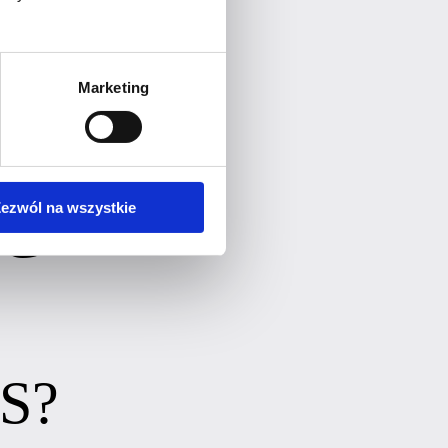
Marketing
entom.
go
.
ezwól na wszystkie
OC
S?