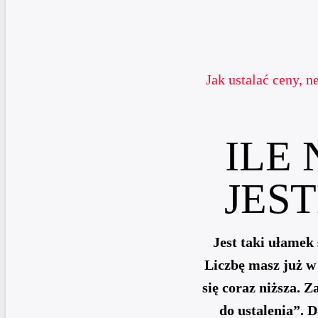
Jak ustalać ceny, n
ILE
JES
Jest taki ułamek
Liczbę masz już w 
się coraz niższa. Z
do ustalenia”. D