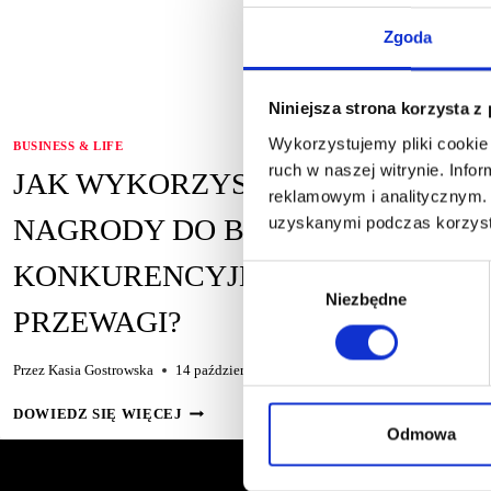
Zgoda
Niniejsza strona korzysta z
Wykorzystujemy pliki cookie 
BUSINESS & LIFE
ruch w naszej witrynie. Inf
JAK WYKORZYSTAĆ
reklamowym i analitycznym. 
uzyskanymi podczas korzysta
NAGRODY DO BUDOWANIA
KONKURENCYJNEJ
Wybór
Niezbędne
zgody
PRZEWAGI?
Przez
Kasia Gostrowska
14 października 2024
JAK
DOWIEDZ SIĘ WIĘCEJ
WYKORZYSTAĆ
Odmowa
NAGRODY
DO BUDOWANIA