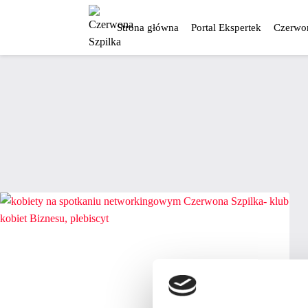
Przejdź
do
Strona główna
Portal Ekspertek
Czerwon
treści