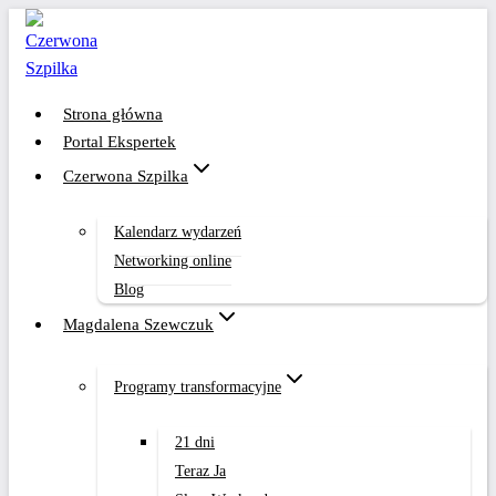
Przejdź
do
treści
Strona główna
Portal Ekspertek
Czerwona Szpilka
Kalendarz wydarzeń
Networking online
Blog
Magdalena Szewczuk
Programy transformacyjne
21 dni
Teraz Ja