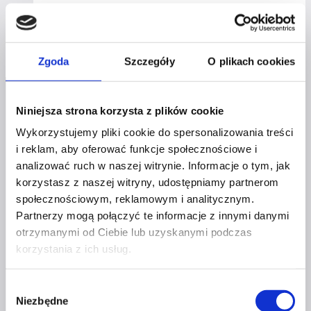
Zwiększ
Dowiedz się więcej
zasięg
swoich
Zgoda
Szczegóły
O plikach cookies
postów
na Instagramie!
Jak
Niniejsza strona korzysta z plików cookie
to zrobić?
Wykorzystujemy pliki cookie do spersonalizowania treści
–
i reklam, aby oferować funkcje społecznościowe i
Studium
analizować ruch w naszej witrynie. Informacje o tym, jak
Przypadku
Profil facebook Czerwona
korzystasz z naszej witryny, udostępniamy partnerom
Szpilka
społecznościowym, reklamowym i analitycznym.
Profil instagram Czerwona
Partnerzy mogą połączyć te informacje z innymi danymi
Szpilka
otrzymanymi od Ciebie lub uzyskanymi podczas
Profil tiktok Czerwona Szpilka
Profil youtube Czerwona
korzystania z ich usług.
Szpilka
Wybór
Niezbędne
zgody