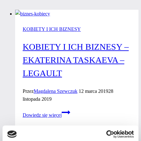
KOBIETY I ICH BIZNESY
KOBIETY I ICH BIZNESY –
EKATERINA TASKAEVA –
LEGAULT
Przez
Magdalena Szewczuk
12 marca 2019
28
listopada 2019
Kobiety
Dowiedz się więcej
i ich
biznesy
–