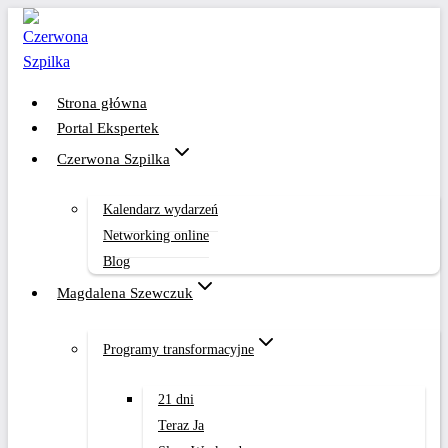
Przejdź
do
treści
Strona główna
Portal Ekspertek
Czerwona Szpilka
Kalendarz wydarzeń
Networking online
Blog
Magdalena Szewczuk
Programy transformacyjne
21 dni
Teraz Ja