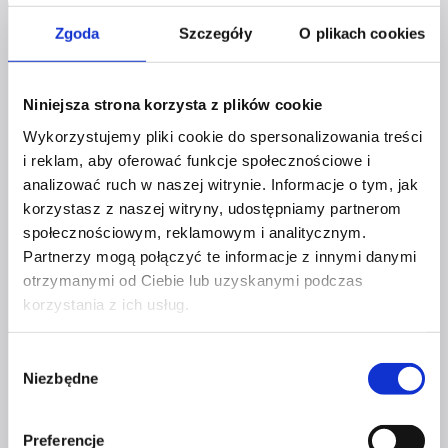
Ekaterina
Taskaeva
Zgoda
Szczegóły
O plikach cookies
–
Legault
Niniejsza strona korzysta z plików cookie
Wykorzystujemy pliki cookie do spersonalizowania treści
Profil facebook Czerwona
i reklam, aby oferować funkcje społecznościowe i
Szpilka
analizować ruch w naszej witrynie. Informacje o tym, jak
Profil instagram Czerwona
korzystasz z naszej witryny, udostępniamy partnerom
Szpilka
Profil tiktok Czerwona Szpilka
społecznościowym, reklamowym i analitycznym.
Profil youtube Czerwona
Partnerzy mogą połączyć te informacje z innymi danymi
Szpilka
otrzymanymi od Ciebie lub uzyskanymi podczas
korzystania z ich usług.
Kontakt
Wybór
Niezbędne
zgody
kontakt@czerwonaszpilka.pl
Preferencje
+48 577 333 077