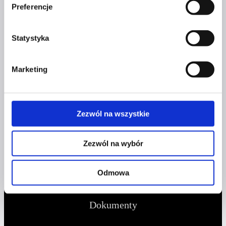
Preferencje
+48 577 333 077
Statystyka
NUMER KONTA DO WPŁAT:
81 1090 2398 0000 0001 0191 1368
Marketing
Adres
CZERWONA SZPILKA
Zezwól na wszystkie
Na Polance 16A lok.9
Zezwól na wybór
51-109 Wrocław
Odmowa
NIP 8982032080
Dokumenty