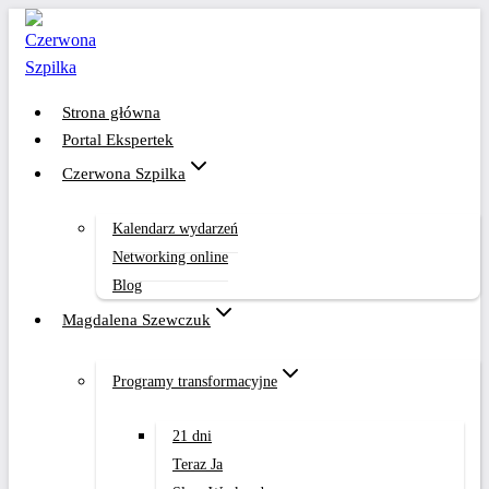
Przejdź
do
treści
Strona główna
Portal Ekspertek
Czerwona Szpilka
Kalendarz wydarzeń
Networking online
Blog
Magdalena Szewczuk
Programy transformacyjne
21 dni
Teraz Ja