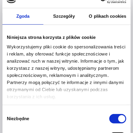
decyzji
zwiększasz
Zgoda
Szczegóły
O plikach cookies
swoją
pewność
siebie?
Niniejsza strona korzysta z plików cookie
Wykorzystujemy pliki cookie do spersonalizowania treści
i reklam, aby oferować funkcje społecznościowe i
Profil facebook Czerwona
analizować ruch w naszej witrynie. Informacje o tym, jak
Szpilka
korzystasz z naszej witryny, udostępniamy partnerom
Profil instagram Czerwona
Szpilka
społecznościowym, reklamowym i analitycznym.
Profil tiktok Czerwona Szpilka
Partnerzy mogą połączyć te informacje z innymi danymi
Profil youtube Czerwona
otrzymanymi od Ciebie lub uzyskanymi podczas
Szpilka
korzystania z ich usług.
Wybór
Kontakt
Niezbędne
zgody
kontakt@czerwonaszpilka.pl