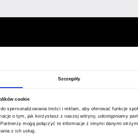
Profil facebook Czerwona
Szpilka
Profil instagram Czerwona
Szczegóły
Szpilka
Profil tiktok Czerwona Szpilka
Profil youtube Czerwona
Szpilka
 plików cookie
do spersonalizowania treści i reklam, aby oferować funkcje sp
ormacje o tym, jak korzystasz z naszej witryny, udostępniamy p
Kontakt
Partnerzy mogą połączyć te informacje z innymi danymi otrzym
nia z ich usług.
kontakt@czerwonaszpilka.pl