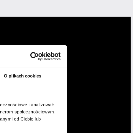
O plikach cookies
ołecznościowe i analizować
artnerom społecznościowym,
anymi od Ciebie lub