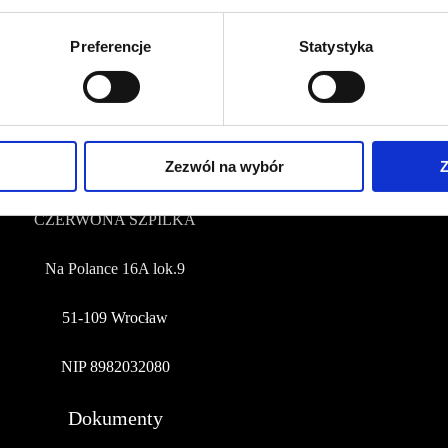
Preferencje
Statystyka
+48 577 333 077
NUMER KONTA DO WPŁAT:
81 1090 2398 0000 0001 0191 1368
Adres
Zezwól na wybór
Z
CZERWONA SZPILKA
Na Polance 16A lok.9
51-109 Wrocław
NIP 8982032080
Dokumenty