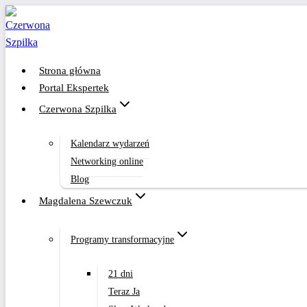
Przejdź
do
treści
Strona główna
Portal Ekspertek
Czerwona Szpilka
Kalendarz wydarzeń
Networking online
Blog
Magdalena Szewczuk
Programy transformacyjne
21 dni
Teraz Ja