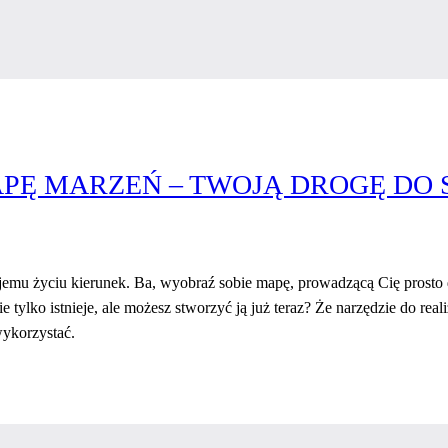
Ę MARZEŃ – TWOJĄ DROGĘ DO 
ojemu życiu kierunek. Ba, wyobraź sobie mapę, prowadzącą Cię prost
e tylko istnieje, ale możesz stworzyć ją już teraz? Że narzędzie do rea
wykorzystać.