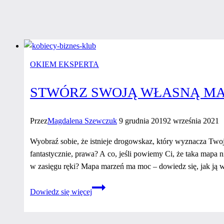
OKIEM EKSPERTA
STWÓRZ SWOJĄ WŁASNĄ MAP
Przez
Magdalena Szewczuk
9 grudnia 2019
2 września 2021
Wyobraź sobie, że istnieje drogowskaz, który wyznacza Tw
fantastycznie, prawa? A co, jeśli powiemy Ci, że taka mapa ni
w zasięgu ręki? Mapa marzeń ma moc – dowiedz się, jak ją 
Stwórz
Dowiedz się więcej
swoją
własną
mapę