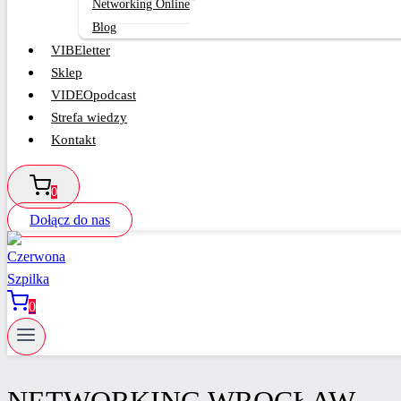
Networking Online
Blog
VIBEletter
Sklep
VIDEOpodcast
Strefa wiedzy
Kontakt
0
Dołącz do nas
0
NETWORKING WROCŁAW