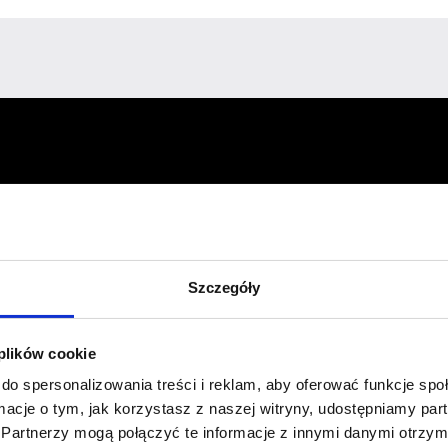
Profil facebook Czerwona
Szpilka
Profil instagram Czerwona
Szczegóły
Szpilka
Profil tiktok Czerwona Szpilka
Profil youtube Czerwona
 plików cookie
Szpilka
do spersonalizowania treści i reklam, aby oferować funkcje sp
ormacje o tym, jak korzystasz z naszej witryny, udostępniamy p
Partnerzy mogą połączyć te informacje z innymi danymi otrzym
Kontakt