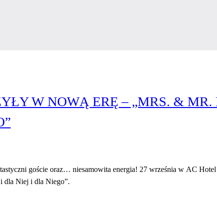
ŁY W NOWĄ ERĘ – „MRS. & MR. 
O”
ntastyczni goście oraz… niesamowita energia! 27 września w AC Hotel
 dla Niej i dla Niego”.