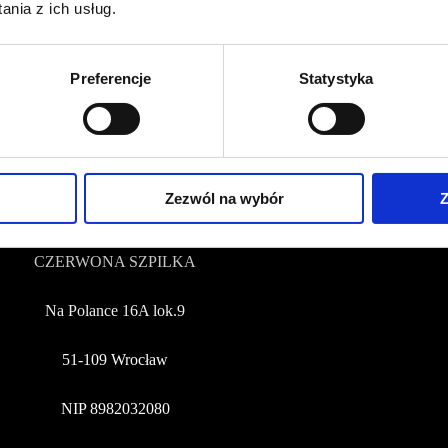
nia z ich usług.
kontakt@czerwonaszpilka.pl
Preferencje
Statystyka
+48 577 333 077
NUMER KONTA DO WPŁAT:
81 1090 2398 0000 0001 0191 1368
Zezwól na wybór
Z
Adres
CZERWONA SZPILKA
Na Polance 16A lok.9
51-109 Wrocław
NIP 8982032080