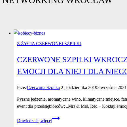
Z ŻYCIA CZERWONEJ SZPILKI
CZERWONE SZPILKI WKROCZY
EMOCJI DLA NIEJ I DLA NIEG
Przez
Czerwona Szpilka
2 października 2019
2 września 2021
Pyszne jedzenie, aromatyczne wino, klimatyczne miejsce, fa
event dla przedsiębiorców: „Mrs & Mrs. Red – Koktajl emocji
Czerwone
Dowiedz się więcej
Szpilki