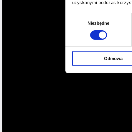
uzyskanymi podczas korzysta
Wybór
Niezbędne
zgody
Odmowa