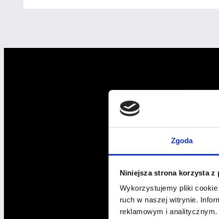
wkroczyły
w nową
erę
–
„Mrs.
&
Mr.
Red
–
Koktajl
emocji
Zgoda
dla
Niej
i dla
Niniejsza strona korzysta z
Niego”
Wykorzystujemy pliki cookie 
ruch w naszej witrynie. Inf
reklamowym i analitycznym. 