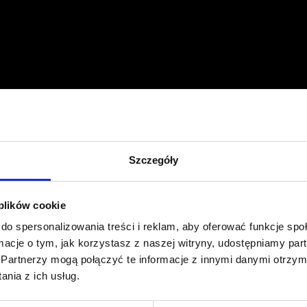
Profil facebook Czerwona
Szpilka
Profil instagram Czerwona
Szpilka
Profil tiktok Czerwona Szpilka
Szczegóły
Profil youtube Czerwona
Szpilka
 plików cookie
Kontakt
do spersonalizowania treści i reklam, aby oferować funkcje sp
ormacje o tym, jak korzystasz z naszej witryny, udostępniamy p
Partnerzy mogą połączyć te informacje z innymi danymi otrzym
kontakt@czerwonaszpilka.pl
nia z ich usług.
+48 577 333 077