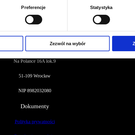
Preferencje
Statystyka
NUMER KONTA DO WPŁAT:
81 1090 2398 0000 0001 0191 1368
Adres
Zezwól na wybór
Z
CZERWONA SZPILKA
Na Polance 16A lok.9
51-109 Wrocław
NIP 8982032080
Dokumenty
Polityka prywatności