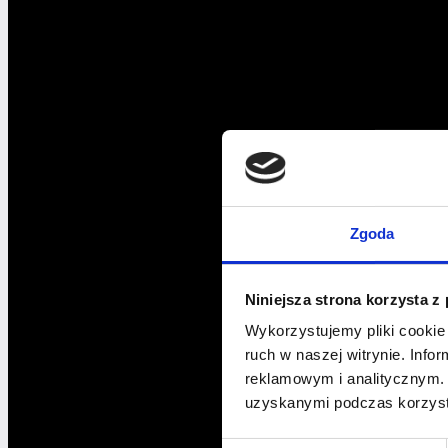
siebie!
Zgoda
Niniejsza strona korzysta z
Wykorzystujemy pliki cookie 
ruch w naszej witrynie. Inf
reklamowym i analitycznym. 
uzyskanymi podczas korzysta