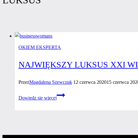
OKIEM EKSPERTA
NAJWIĘKSZY LUKSUS XXI WI
Przez
Magdalena Szewczuk
12 czerwca 2020
15 czerwca 202
Największy
Dowiedz się więcej
luksus
XXI
wieku?
Czas
dla