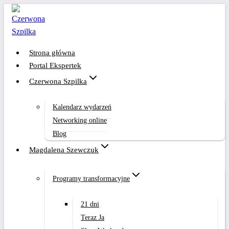
Przejdź
do
treści
Strona główna
Portal Ekspertek
Czerwona Szpilka
Kalendarz wydarzeń
Networking online
Blog
Magdalena Szewczuk
Programy transformacyjne
21 dni
Teraz Ja