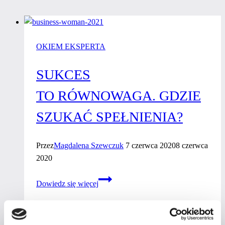
OKIEM EKSPERTA
SUKCES
TO RÓWNOWAGA. GDZIE
SZUKAĆ SPEŁNIENIA?
Przez
Magdalena Szewczuk
7 czerwca 2020
8 czerwca
2020
Sukces
Dowiedz się więcej
to równowaga.
Gdzie
szukać