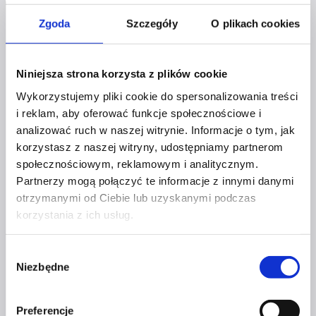
spełnienia?
Zgoda
Szczegóły
O plikach cookies
Niniejsza strona korzysta z plików cookie
Wykorzystujemy pliki cookie do spersonalizowania treści
Profil facebook Czerwona
i reklam, aby oferować funkcje społecznościowe i
Szpilka
analizować ruch w naszej witrynie. Informacje o tym, jak
Profil instagram Czerwona
korzystasz z naszej witryny, udostępniamy partnerom
Szpilka
Profil tiktok Czerwona Szpilka
społecznościowym, reklamowym i analitycznym.
Profil youtube Czerwona
Partnerzy mogą połączyć te informacje z innymi danymi
Szpilka
otrzymanymi od Ciebie lub uzyskanymi podczas
korzystania z ich usług.
Kontakt
Wybór
Niezbędne
zgody
kontakt@czerwonaszpilka.pl
Preferencje
+48 577 333 077