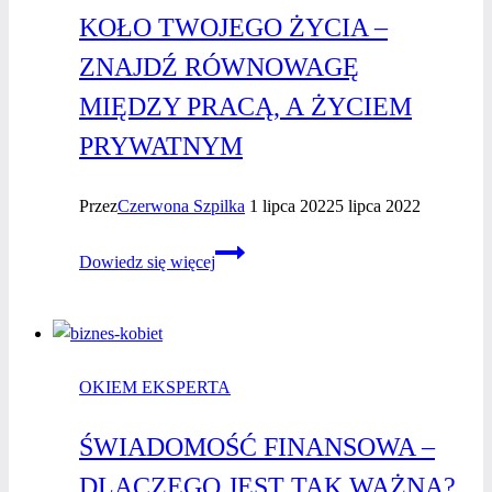
KOŁO TWOJEGO ŻYCIA –
ZNAJDŹ RÓWNOWAGĘ
MIĘDZY PRACĄ, A ŻYCIEM
PRYWATNYM
Przez
Czerwona Szpilka
1 lipca 2022
5 lipca 2022
Koło
Dowiedz się więcej
Twojego życia
–
znajdź
równowagę
OKIEM EKSPERTA
między
pracą,
ŚWIADOMOŚĆ FINANSOWA –
a życiem
prywatnym
DLACZEGO JEST TAK WAŻNA?