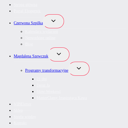
Strona główna
Portal Ekspertek
Przełącz
Czerwona Szpilka
menu
podrzędne
Kalendarz wydarzeń
Networking online
Blog
Przełącz
Magdalena Szewczuk
menu
podrzędne
Przełącz
Programy transformacyjne
menu
podrzędne
21 dni
Teraz Ja
Slow Weekend
MasterClassy Inspirująca Kawa
VIBEletter
Sklep
Strefa wiedzy
Kontakt