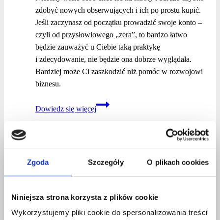
zdobyć nowych obserwujących i ich po prostu kupić.
Jeśli zaczynasz od początku prowadzić swoje konto –
czyli od przysłowiowego „zera”, to bardzo łatwo
będzie zauważyć u Ciebie taką praktykę
i zdecydowanie, nie będzie ona dobrze wyglądała.
Bardziej może Ci zaszkodzić niż pomóc w rozwojowi
biznesu.
Czy warto
Dowiedz się więcej
kupować
followersów
na Instagramie?
Zgoda
Szczegóły
O plikach cookies
OKIEM EKSPERTA
METODA SMART, ZASADA
Niniejsza strona korzysta z plików cookie
PARETO, FILOZOFIA KAIZEN –
Wykorzystujemy pliki cookie do spersonalizowania treści