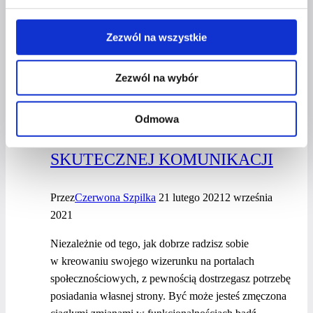
Metoda
Dowiedz się więcej
SMART,
Zezwól na wszystkie
zasada
Pareto,
Zezwól na wybór
filozofia
OKIEM EKSPERTA
KAIZEN
–
Odmowa
STRONA WWW – PODSTAWA
poznaj
sposoby
SKUTECZNEJ KOMUNIKACJI
na osiąganie
celów
Przez
Czerwona Szpilka
21 lutego 2021
2 września
2021
Niezależnie od tego, jak dobrze radzisz sobie
w kreowaniu swojego wizerunku na portalach
społecznościowych, z pewnością dostrzegasz potrzebę
posiadania własnej strony. Być może jesteś zmęczona