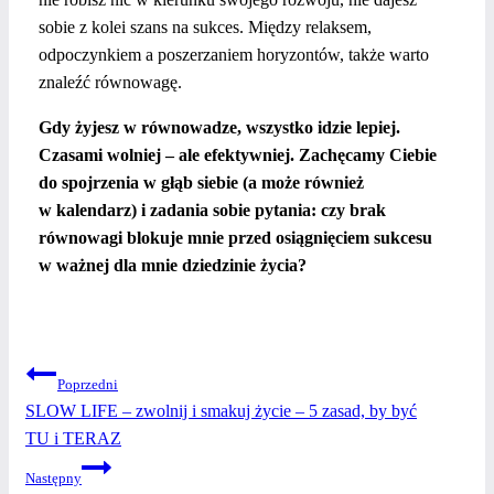
sobie z kolei szans na sukces. Między relaksem,
odpoczynkiem a poszerzaniem horyzontów, także warto
znaleźć równowagę.
Gdy żyjesz w równowadze, wszystko idzie lepiej.
Czasami wolniej – ale efektywniej. Zachęcamy Ciebie
do spojrzenia w głąb siebie (a może również
w kalendarz) i zadania sobie pytania: czy brak
równowagi blokuje mnie przed osiągnięciem sukcesu
w ważnej dla mnie dziedzinie życia?
NAWIGACJA
Poprzedni
SLOW LIFE – zwolnij i smakuj życie – 5 zasad, by być
WPISU
TU i TERAZ
Następny