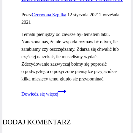
Przez
Czerwona Szpilka
12 stycznia 2021
2 września
2021
Tematu pieniędzy od zawsze był tematem tabu.
Nauczona nas, że nie wypada rozmawiać o tym, ile
zarabiamy czy oszczędzamy. Zdarza się chwalić lub
częściej narzekać, ile musieliśmy wydać.
Zdecydowanie zazwyczaj boimy się poprosić
o podwyżkę, a o pożyczone pieniądze przyjaciółce
kilka miesięcy temu głupio się przypominać.
Świadomość
Dowiedz się więcej
finansowa
–
dlaczego
jest
DODAJ KOMENTARZ
tak ważna?