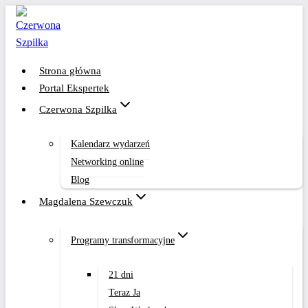
Przejdź
do
treści
Strona główna
Portal Ekspertek
Czerwona Szpilka
Kalendarz wydarzeń
Networking online
Blog
Magdalena Szewczuk
Programy transformacyjne
21 dni
Teraz Ja