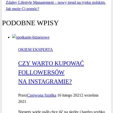
Zdalny Lifestyle Management – nowy trend na rynku polskim.
Jak może Ci pomóc?
PODOBNE WPISY
OKIEM EKSPERTA
CZY WARTO KUPOWAĆ
FOLLOWERSÓW
NA INSTAGRAMIE?
Przez
Czerwona Szpilka
16 lutego 2021
2 września
2021
Niestety wiele osób chce iść na skróty i bardzo szybko