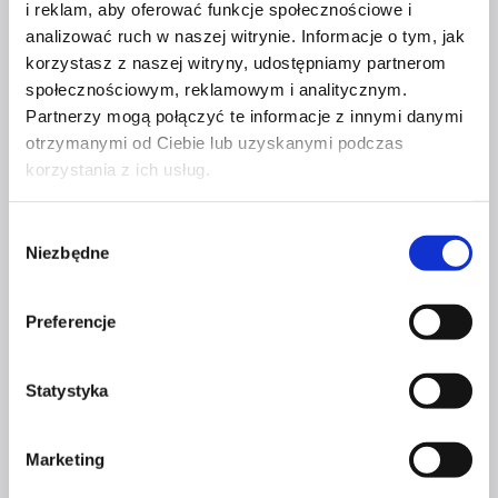
i reklam, aby oferować funkcje społecznościowe i
POZNAJ SPOSOBY
analizować ruch w naszej witrynie. Informacje o tym, jak
NA OSIĄGANIE CELÓW
korzystasz z naszej witryny, udostępniamy partnerom
społecznościowym, reklamowym i analitycznym.
Partnerzy mogą połączyć te informacje z innymi danymi
Przez
Czerwona Szpilka
9 stycznia 2020
2 września
otrzymanymi od Ciebie lub uzyskanymi podczas
2021
korzystania z ich usług.
Każdego dnia robimy mnóstwo rzeczy. Jesteśmy
w ciągłym biegu, a doba codziennie okazuje się
Wybór
za krótka. Często bywa jednak, że choć byliśmy zajęci
Niezbędne
zgody
wieloma tematami, pod koniec dnia miewamy
uczucie, że nic wartościowego nie udało nam się
Preferencje
zrobić. Zaraz po tym przychodzi weryfikacja naszych
działań w postaci efektów – zadowalających lub nie.
Jak więc jak zarządzać swoim czasem, aby nie mieć
Statystyka
uczucia, że przecieka nam przez palce? W jaki sposób
zacząć efektywnie wywiązywać się ze swoich
Marketing
obowiązków?