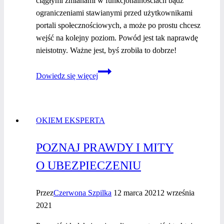
ciągłymi zmianami w funkcjonalnościach bądź
ograniczeniami stawianymi przed użytkownikami
portali społecznościowych, a może po prostu chcesz
wejść na kolejny poziom. Powód jest tak naprawdę
nieistotny. Ważne jest, byś zrobiła to dobrze!
Strona
Dowiedz się więcej
www
–
podstawa
OKIEM EKSPERTA
skutecznej
komunikacji
POZNAJ PRAWDY I MITY
O UBEZPIECZENIU
Przez
Czerwona Szpilka
12 marca 2021
2 września
2021