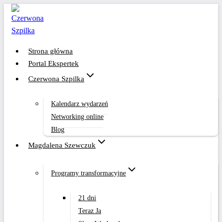
Przejdź
do
treści
Strona główna
Portal Ekspertek
Czerwona Szpilka
Kalendarz wydarzeń
Networking online
Blog
Magdalena Szewczuk
Programy transformacyjne
21 dni
Teraz Ja