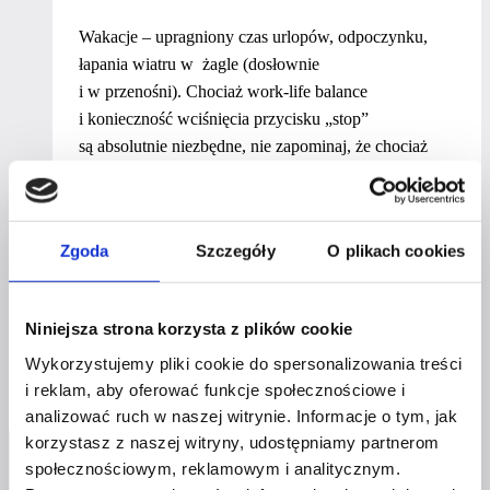
Wakacje – upragniony czas urlopów, odpoczynku,
łapania wiatru w żagle (dosłownie
i w przenośni). Chociaż work-life balance
i konieczność wciśnięcia przycisku „stop”
są absolutnie niezbędne, nie zapominaj, że chociaż
Ty wybierasz się na urlop – Twoja firma nie. Lub
może inaczej – wybiera się razem
z Tobą. Podrzucamy kilka wskazówek, które pomogą
Zgoda
Szczegóły
O plikach cookies
Ci zdobywać nowych klientów, odpoczywać
i nie zrujnować swojego wizerunku.
Holiday
Niniejsza strona korzysta z plików cookie
Dowiedz się więcej
branding
Wykorzystujemy pliki cookie do spersonalizowania treści
–
i reklam, aby oferować funkcje społecznościowe i
jak
analizować ruch w naszej witrynie. Informacje o tym, jak
zdobywać
korzystasz z naszej witryny, udostępniamy partnerom
nowych
społecznościowym, reklamowym i analitycznym.