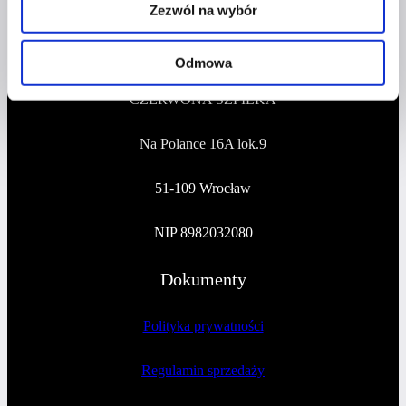
81 1090 2398 0000 0001 0191 1368
Zezwól na wybór
Adres
Odmowa
CZERWONA SZPILKA
Na Polance 16A lok.9
51-109 Wrocław
NIP 8982032080
Dokumenty
Polityka prywatności
Regulamin sprzedaży