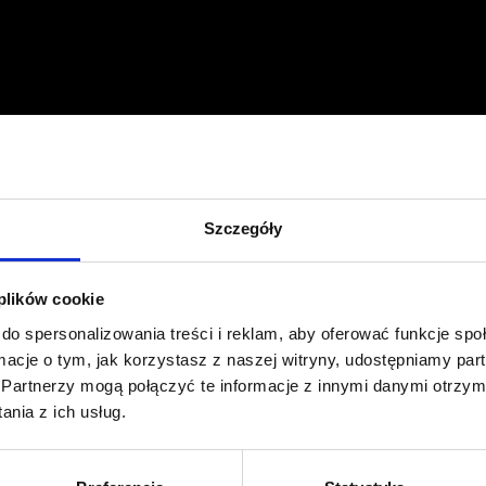
Profil facebook Czerwona
Szpilka
Profil instagram Czerwona
Szpilka
Profil tiktok Czerwona Szpilka
Szczegóły
Profil youtube Czerwona
Szpilka
 plików cookie
Kontakt
do spersonalizowania treści i reklam, aby oferować funkcje sp
ormacje o tym, jak korzystasz z naszej witryny, udostępniamy p
Partnerzy mogą połączyć te informacje z innymi danymi otrzym
kontakt@czerwonaszpilka.pl
nia z ich usług.
+48 577 333 077