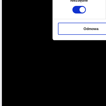
Niezbędne
zgody
Odmowa