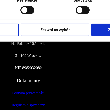
Preferencje
Statystyka
NUMER KONTA DO WPŁAT:
81 1090 2398 0000 0001 0191 1368
Adres
Zezwól na wybór
Z
CZERWONA SZPILKA
Na Polance 16A lok.9
51-109 Wrocław
NIP 8982032080
Dokumenty
Polityka prywatności
Regulamin sprzedaży