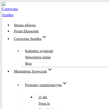
Przejdź
do
treści
Strona główna
Portal Ekspertek
Czerwona Szpilka
Kalendarz wydarzeń
Networking online
Blog
Magdalena Szewczuk
Programy transformacyjne
21 dni
Teraz Ja