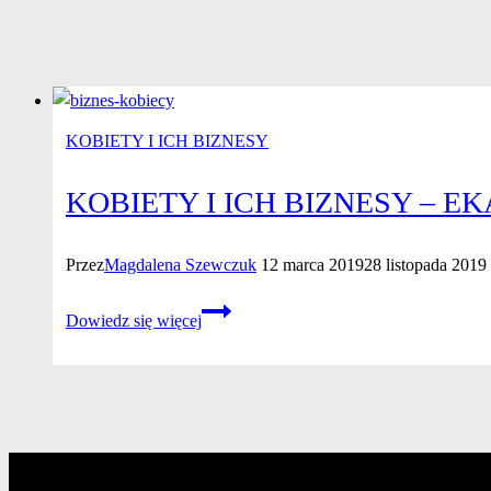
KOBIETY I ICH BIZNESY
KOBIETY I ICH BIZNESY – E
Przez
Magdalena Szewczuk
12 marca 2019
28 listopada 2019
Kobiety
Dowiedz się więcej
i ich
biznesy
–
Ekaterina
Taskaeva
–