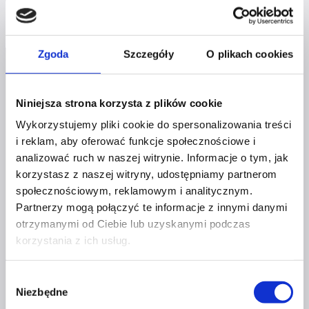
podejmowanie
decyzji
zwiększasz
Zgoda
Szczegóły
O plikach cookies
swoją
pewność
siebie?
Niniejsza strona korzysta z plików cookie
Wykorzystujemy pliki cookie do spersonalizowania treści
i reklam, aby oferować funkcje społecznościowe i
Profil facebook Czerwona
analizować ruch w naszej witrynie. Informacje o tym, jak
Szpilka
korzystasz z naszej witryny, udostępniamy partnerom
Profil instagram Czerwona
społecznościowym, reklamowym i analitycznym.
Szpilka
Profil tiktok Czerwona Szpilka
Partnerzy mogą połączyć te informacje z innymi danymi
Profil youtube Czerwona
otrzymanymi od Ciebie lub uzyskanymi podczas
Szpilka
korzystania z ich usług.
Wybór
Kontakt
Niezbędne
zgody