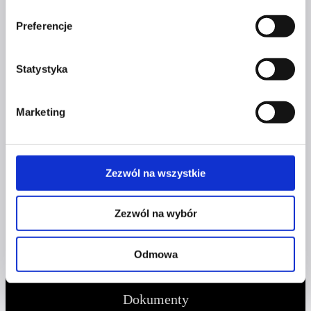
kontakt@czerwonaszpilka.pl
Preferencje
+48 577 333 077
Statystyka
NUMER KONTA DO WPŁAT:
81 1090 2398 0000 0001 0191 1368
Marketing
Adres
CZERWONA SZPILKA
Zezwól na wszystkie
Na Polance 16A lok.9
Zezwól na wybór
51-109 Wrocław
Odmowa
NIP 8982032080
Dokumenty