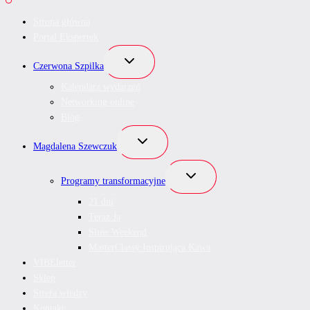
Strona główna
Portal Ekspertek
Przełącz
Czerwona Szpilka
menu
podrzędne
Kalendarz wydarzeń
Networking online
Blog
Przełącz
Magdalena Szewczuk
menu
podrzędne
Przełącz
Programy transformacyjne
menu
podrzędne
21 dni
Teraz Ja
Slow Weekend
MasterClassy Inspirująca Kawa
VIBEletter
Sklep
Strefa wiedzy
Kontakt