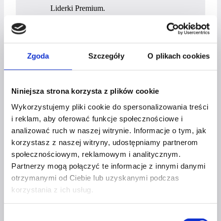
Liderki Premium.
Pigułka na wysiłek:
Pokażę Ci, jak
zminimalizować tarcie w drodze do celu.
Zobaczysz gotową mapę działań, która
Zgoda
Szczegóły
O plikach cookies
usuwa ciężar planowania z Twoich barków.
DLA KOGO JEST TA KAWA?
Niniejsza strona korzysta z plików cookie
Wykorzystujemy pliki cookie do spersonalizowania treści
Dla Liderek, kobiet prowadzących własne firmy i
i reklam, aby oferować funkcje społecznościowe i
tych, które czują, że „mogą więcej”, ale utknęły w
analizować ruch w naszej witrynie. Informacje o tym, jak
kołowrotku bieżączki. Jeśli masz dosyć urządzania
korzystasz z naszej witryny, udostępniamy partnerom
się w stagnacji i jesteś gotowa na aktywację swojej
społecznościowym, reklamowym i analitycznym.
pełnej mocy – zapraszam.
Partnerzy mogą połączyć te informacje z innymi danymi
otrzymanymi od Ciebie lub uzyskanymi podczas
Twoje życie – Twój wybór. Możesz zostać w
korzystania z ich usług.
chaosie albo wybrać lekkość działania.
Dołączasz?
Wybór