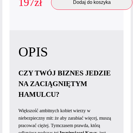
197
zł
Dodaj do koszyka
OPIS
CZY TWÓJ BIZNES JEDZIE
NA ZACIĄGNIĘTYM
HAMULCU?
Większość ambitnych kobiet wierzy w
niebezpieczny mit: że aby zarabiać więcej, muszą
pracować ciężej. Tymczasem prawda, którą
odkryjesz podczas tej
Inspirującej Kawy
, jest