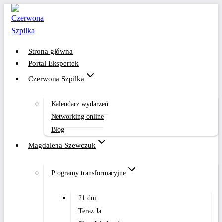
Przejdź
do
treści
Strona główna
Portal Ekspertek
Czerwona Szpilka
Kalendarz wydarzeń
Networking online
Blog
Magdalena Szewczuk
Programy transformacyjne
21 dni
Teraz Ja