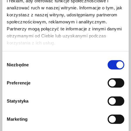
i reklam, aby oferować funkcje społecznościowe i
analizować ruch w naszej witrynie. Informacje o tym, jak
korzystasz z naszej witryny, udostępniamy partnerom
Masterclass
społecznościowym, reklamowym i analitycznym.
Partnerzy mogą połączyć te informacje z innymi danymi
INSPIRUJĄCA KAWA – ILE
otrzymanymi od Ciebie lub uzyskanymi podczas
NAPRAWDĘ JESTEŚ WARTA?
korzystania z ich usług.
197
zł
Wybór
Niezbędne
Dodaj do koszyka
zgody
Preferencje
Masterclass
Statystyka
INSPIRUJĄCA KAWA – ATOMOWE
NAWYKI
Marketing
197
zł