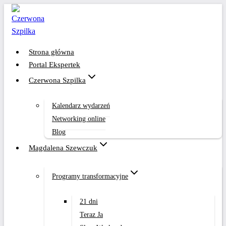
Przejdź
do
treści
Strona główna
Portal Ekspertek
Czerwona Szpilka
Kalendarz wydarzeń
Networking online
Blog
Magdalena Szewczuk
Programy transformacyjne
21 dni
Teraz Ja