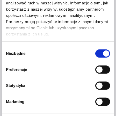
analizować ruch w naszej witrynie. Informacje o tym, jak
Zaloguj się
korzystasz z naszej witryny, udostępniamy partnerom
społecznościowym, reklamowym i analitycznym.
Nie masz jeszcze konta?
Zarejestruj się
Partnerzy mogą połączyć te informacje z innymi danymi
otrzymanymi od Ciebie lub uzyskanymi podczas
korzystania z ich usług.
Wybór
Niezbędne
zgody
Profil facebook Czerwona
Preferencje
Szpilka
Profil instagram Czerwona
Szpilka
Statystyka
Profil tiktok Czerwona Szpilka
Profil youtube Czerwona
Szpilka
Marketing
Kontakt