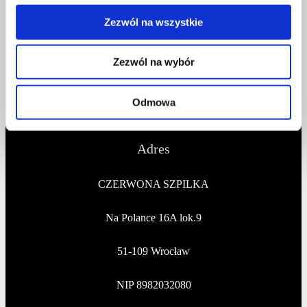
Zezwól na wszystkie
kontakt@czerwonaszpilka.pl
Zezwól na wybór
+48 577 333 077
NUMER KONTA DO WPŁAT:
Odmowa
81 1090 2398 0000 0001 0191 1368
Adres
CZERWONA SZPILKA
Na Polance 16A lok.9
51-109 Wrocław
NIP 8982032080