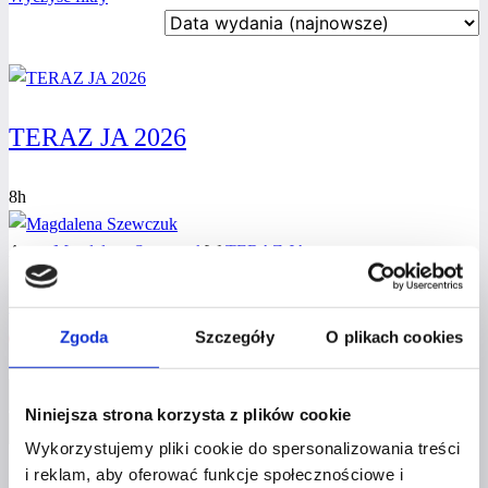
TERAZ JA 2026
8h
Autor
Magdalena Szewczuk
W
TERAZ JA
6 150
zł
Dodaj do koszyka
Zgoda
Szczegóły
O plikach cookies
Hej! Witaj z powrotem!
Niniejsza strona korzysta z plików cookie
Wykorzystujemy pliki cookie do spersonalizowania treści
Nie wylogowuj mnie
i reklam, aby oferować funkcje społecznościowe i
Nie pamiętasz hasła?