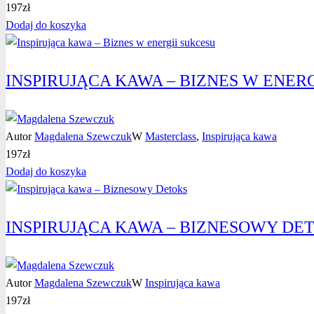
197
zł
Dodaj do koszyka
INSPIRUJĄCA KAWA – BIZNES W ENER
Autor
Magdalena Szewczuk
W
Masterclass
,
Inspirująca kawa
197
zł
Dodaj do koszyka
INSPIRUJĄCA KAWA – BIZNESOWY DE
Autor
Magdalena Szewczuk
W
Inspirująca kawa
197
zł