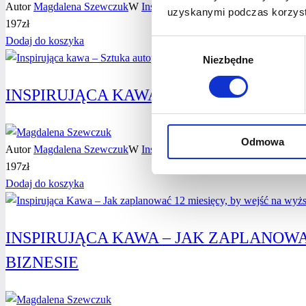
Autor
Magdalena Szewczuk
W
Inspirująca kawa
,
Mindset
uzyskanymi podczas korzysta
197
zł
Dodaj do koszyka
Wybór
Niezbędne
zgody
INSPIRUJĄCA KAWA – SZTUKA AUTOP
Odmowa
Autor
Magdalena Szewczuk
W
Inspirująca kawa
197
zł
Dodaj do koszyka
INSPIRUJĄCA KAWA – JAK ZAPLANOWA
BIZNESIE