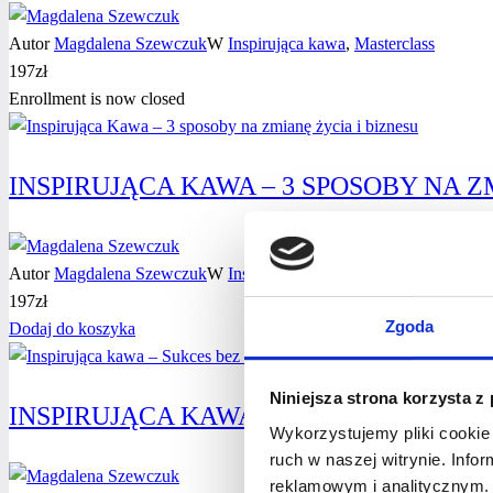
Autor
Magdalena Szewczuk
W
Inspirująca kawa
,
Masterclass
197
zł
Enrollment is now closed
INSPIRUJĄCA KAWA – 3 SPOSOBY NA Z
Autor
Magdalena Szewczuk
W
Inspirująca kawa
197
zł
Zgoda
Dodaj do koszyka
Niniejsza strona korzysta z
INSPIRUJĄCA KAWA – SUKCES BEZ ST
Wykorzystujemy pliki cookie 
ruch w naszej witrynie. Inf
reklamowym i analitycznym. 