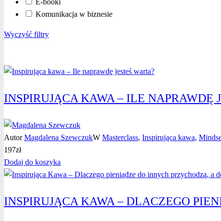
E-booki
Komunikacja w biznesie
Wyczyść filtry
INSPIRUJĄCA KAWA – ILE NAPRAWDĘ 
Autor
Magdalena Szewczuk
W
Masterclass
,
Inspirująca kawa
,
Mindse
197
zł
Dodaj do koszyka
INSPIRUJĄCA KAWA – DLACZEGO PIEN