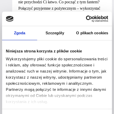
nie przychodzi Ci łatwo. Co począć z tym fantem?
Połączyć przyjemne z pożytecznym – wykorzystać
urlop dla rozwoju!
Wakacje
Dowiedz się więcej
mocy,
Zgoda
Szczegóły
O plikach cookies
czyli
jak
wykorzystać
Niniejsza strona korzysta z plików cookie
urlop
Wykorzystujemy pliki cookie do spersonalizowania treści
dla
i reklam, aby oferować funkcje społecznościowe i
rozwoju?
analizować ruch w naszej witrynie. Informacje o tym, jak
korzystasz z naszej witryny, udostępniamy partnerom
społecznościowym, reklamowym i analitycznym.
Profil facebook Czerwona
Partnerzy mogą połączyć te informacje z innymi danymi
Szpilka
otrzymanymi od Ciebie lub uzyskanymi podczas
Profil instagram Czerwona
korzystania z ich usług.
Szpilka
Profil tiktok Czerwona Szpilka
Profil youtube Czerwona