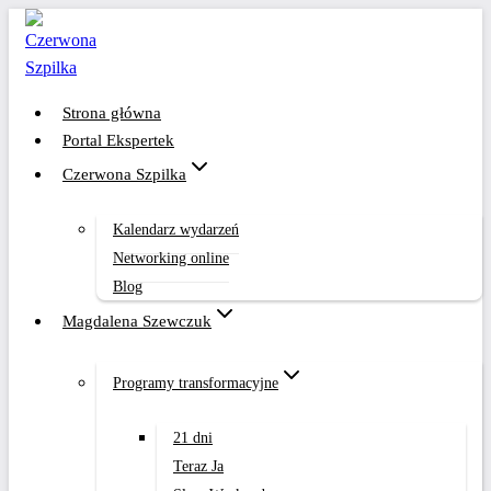
Przejdź
do
treści
Strona główna
Portal Ekspertek
Czerwona Szpilka
Kalendarz wydarzeń
Networking online
Blog
Magdalena Szewczuk
Programy transformacyjne
21 dni
Teraz Ja