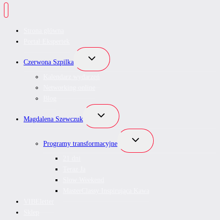
Strona główna
Portal Ekspertek
Przełącz
Czerwona Szpilka
menu
podrzędne
Kalendarz wydarzeń
Networking online
Blog
Przełącz
Magdalena Szewczuk
menu
podrzędne
Przełącz
Programy transformacyjne
menu
podrzędne
21 dni
Teraz Ja
Slow Weekend
MasterClassy Inspirująca Kawa
VIBEletter
Sklep