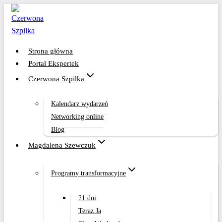
Przejdź
do
treści
Strona główna
Portal Ekspertek
Czerwona Szpilka
Kalendarz wydarzeń
Networking online
Blog
Magdalena Szewczuk
Programy transformacyjne
21 dni
Teraz Ja