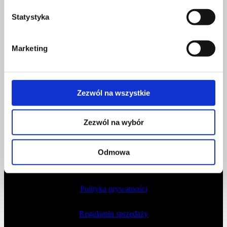
NUMER KONTA DO WPŁAT:
81 1090 2398 0000 0001 0191 1368
Statystyka
Adres
Marketing
CZERWONA SZPILKA
Na Polance 16A lok.9
Zezwól na wszystkie
51-109 Wrocław
Zezwól na wybór
NIP 8982032080
Odmowa
Dokumenty
Polityka prywatności
Regulamin sprzedaży