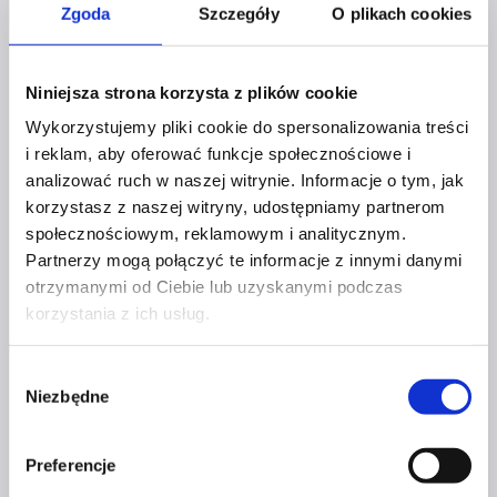
Zgoda
Szczegóły
O plikach cookies
warta?
Niniejsza strona korzysta z plików cookie
Profil facebook Czerwona
Wykorzystujemy pliki cookie do spersonalizowania treści
Szpilka
i reklam, aby oferować funkcje społecznościowe i
Profil instagram Czerwona
analizować ruch w naszej witrynie. Informacje o tym, jak
Szpilka
Profil tiktok Czerwona Szpilka
korzystasz z naszej witryny, udostępniamy partnerom
Profil youtube Czerwona
społecznościowym, reklamowym i analitycznym.
Szpilka
Partnerzy mogą połączyć te informacje z innymi danymi
otrzymanymi od Ciebie lub uzyskanymi podczas
korzystania z ich usług.
Kontakt
Wybór
kontakt@czerwonaszpilka.pl
Niezbędne
zgody
+48 577 333 077
Preferencje