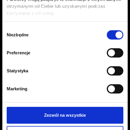
otrzymanymi od Ciebie lub uzyskanymi podczas
korzystania z ich usług.
Kontakt
Wybór
Niezbędne
zgody
kontakt@czerwonaszpilka.pl
Preferencje
+48 577 333 077
NUMER KONTA DO WPŁAT:
Statystyka
81 1090 2398 0000 0001 0191 1368
Marketing
Adres
CZERWONA SZPILKA
Zezwól na wszystkie
Na Polance 16A lok.9