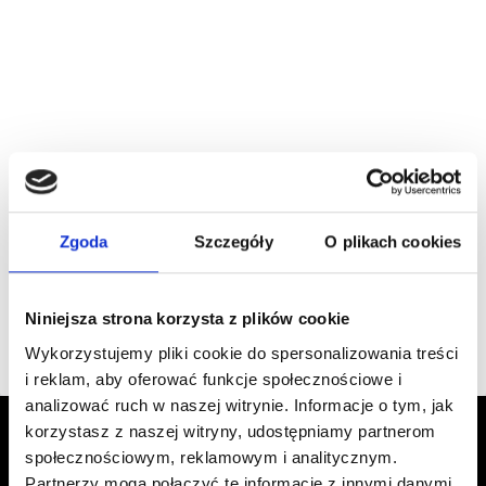
KOBIETY I ICH BIZNESY
ANETA DZIEDZICKA –
Zgoda
Szczegóły
O plikach cookies
WYWIAD Z KOBIETĄ BIZNESU
Przez
Kasia Gostrowska
7 kwietnia 2025
Niniejsza strona korzysta z plików cookie
Wykorzystujemy pliki cookie do spersonalizowania treści
ANETA
DOWIEDZ SIĘ WIĘCEJ
DZIEDZICKA
i reklam, aby oferować funkcje społecznościowe i
–
analizować ruch w naszej witrynie. Informacje o tym, jak
WYWIAD
korzystasz z naszej witryny, udostępniamy partnerom
Z KOBIETĄ
społecznościowym, reklamowym i analitycznym.
BIZNESU
Partnerzy mogą połączyć te informacje z innymi danymi