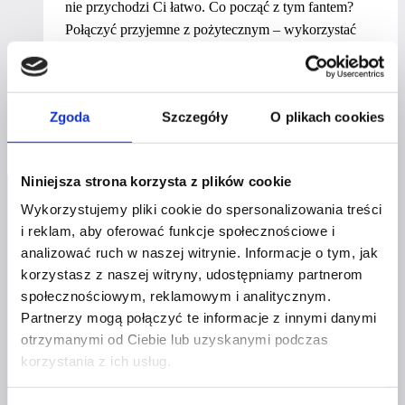
nie przychodzi Ci łatwo. Co począć z tym fantem?
Połączyć przyjemne z pożytecznym – wykorzystać
urlop dla rozwoju!
Wakacje
Dowiedz się więcej
mocy,
Zgoda
Szczegóły
O plikach cookies
czyli
jak
wykorzystać
Niniejsza strona korzysta z plików cookie
urlop
Wykorzystujemy pliki cookie do spersonalizowania treści
dla
i reklam, aby oferować funkcje społecznościowe i
rozwoju?
analizować ruch w naszej witrynie. Informacje o tym, jak
korzystasz z naszej witryny, udostępniamy partnerom
społecznościowym, reklamowym i analitycznym.
Profil facebook Czerwona
Partnerzy mogą połączyć te informacje z innymi danymi
Szpilka
otrzymanymi od Ciebie lub uzyskanymi podczas
Profil instagram Czerwona
korzystania z ich usług.
Szpilka
Profil tiktok Czerwona Szpilka
Profil youtube Czerwona