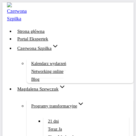
Przejdź
do
treści
Strona główna
Portal Ekspertek
Czerwona Szpilka
Kalendarz wydarzeń
Networking online
Blog
Magdalena Szewczuk
Programy transformacyjne
21 dni
Teraz Ja