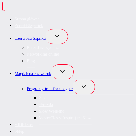
Strona główna
Portal Ekspertek
Przełącz
Czerwona Szpilka
menu
podrzędne
Kalendarz wydarzeń
Networking online
Blog
Przełącz
Magdalena Szewczuk
menu
podrzędne
Przełącz
Programy transformacyjne
menu
podrzędne
21 dni
Teraz Ja
Slow Weekend
MasterClassy Inspirująca Kawa
VIBEletter
Sklep