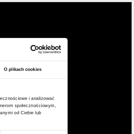
O plikach cookies
ołecznościowe i analizować
artnerom społecznościowym,
anymi od Ciebie lub