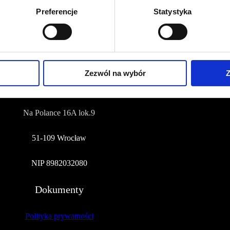
Preferencje
Statystyka
NUMER KONTA DO WPŁAT:
81 1090 2398 0000 0001 0191 1368
Adres
Zezwól na wybór
Z
CZERWONA SZPILKA
Na Polance 16A lok.9
51-109 Wrocław
NIP 8982032080
Dokumenty
Polityka prywatności