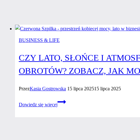
BUSINESS & LIFE
CZY LATO, SŁOŃCE I ATMO
OBROTÓW? ZOBACZ, JAK MOŻ
Przez
Kasia Gostrowska
15 lipca 2025
15 lipca 2025
Czy lato,
Dowiedz się więcej
słońce
i atmosfera
rozprężenia
musi