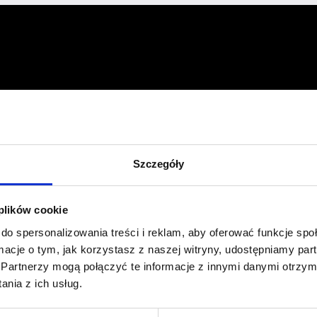
Profil facebook Czerwona
Szpilka
Profil instagram Czerwona
Szpilka
Szczegóły
Profil tiktok Czerwona Szpilka
Profil youtube Czerwona
Szpilka
 plików cookie
do spersonalizowania treści i reklam, aby oferować funkcje sp
Kontakt
ormacje o tym, jak korzystasz z naszej witryny, udostępniamy p
Partnerzy mogą połączyć te informacje z innymi danymi otrzym
kontakt@czerwonaszpilka.pl
nia z ich usług.
+48 577 333 077