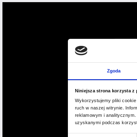
oznaczać
spadek
obrotów?
Zobacz,
jak
można
zdziałać
więcej,
pracując
MNIEJ!
Zgoda
Niniejsza strona korzysta z
Wykorzystujemy pliki cookie 
ruch w naszej witrynie. Inf
reklamowym i analitycznym. 
uzyskanymi podczas korzysta
Wybór