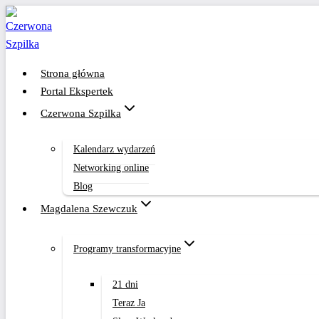
Przejdź
do
treści
Strona główna
Portal Ekspertek
Czerwona Szpilka
Kalendarz wydarzeń
Networking online
Blog
Magdalena Szewczuk
Programy transformacyjne
21 dni
Teraz Ja