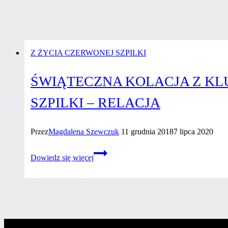
Z ŻYCIA CZERWONEJ SZPILKI
ŚWIĄTECZNA KOLACJA Z KL
SZPILKI – RELACJA
Przez
Magdalena Szewczuk
11 grudnia 2018
7 lipca 2020
Świąteczna
Dowiedz się więcej
kolacja
z Klubowiczkami
i 4
urodziny
Czerwonej