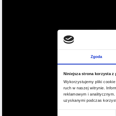
Szpilki
–
relacja
Zgoda
Niniejsza strona korzysta z
Wykorzystujemy pliki cookie 
ruch w naszej witrynie. Inf
reklamowym i analitycznym. 
uzyskanymi podczas korzysta
Wybór