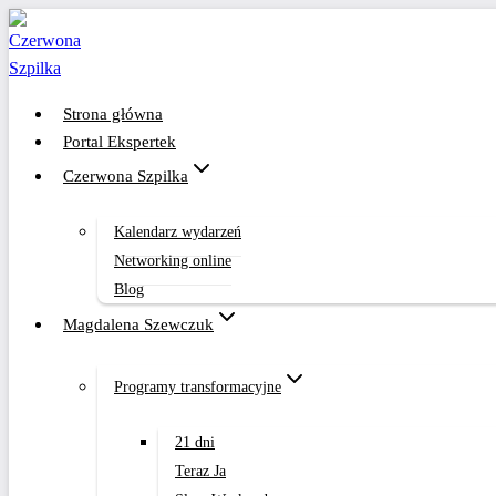
Przejdź
do
treści
Strona główna
Portal Ekspertek
Czerwona Szpilka
Kalendarz wydarzeń
Networking online
Blog
Magdalena Szewczuk
Programy transformacyjne
21 dni
Teraz Ja