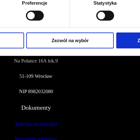
Preferencje
Statystyka
NUMER KONTA DO WPŁAT:
81 1090 2398 0000 0001 0191 1368
Adres
Zezwól na wybór
Z
CZERWONA SZPILKA
Na Polance 16A lok.9
51-109 Wrocław
NIP 8982032080
Dokumenty
Polityka prywatności
Regulamin sprzedaży