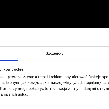
Profil facebook Czerwona
Szpilka
Profil instagram Czerwona
Szpilka
Profil tiktok Czerwona Szpilka
Szczegóły
Profil youtube Czerwona
Szpilka
 plików cookie
do spersonalizowania treści i reklam, aby oferować funkcje sp
Kontakt
ormacje o tym, jak korzystasz z naszej witryny, udostępniamy p
Partnerzy mogą połączyć te informacje z innymi danymi otrzym
kontakt@czerwonaszpilka.pl
nia z ich usług.
+48 577 333 077