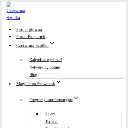
Przejdź
do
treści
Strona główna
Portal Ekspertek
Czerwona Szpilka
Kalendarz wydarzeń
Networking online
Blog
Magdalena Szewczuk
Programy transformacyjne
21 dni
Teraz Ja