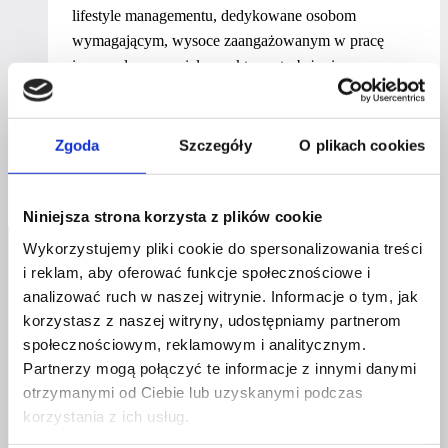
lifestyle managementu, dedykowane osobom
wymagającym, wysoce zaangażowanym w pracę
i prowadzącym wieloaspektowy tryb życia.
Mistrzyni work-life balance.
Kobiety
Dowiedz się więcej
Zgoda
Szczegóły
O plikach cookies
i ich
biznesy
–
Niniejsza strona korzysta z plików cookie
Anna
Wykorzystujemy pliki cookie do spersonalizowania treści
Walenczak
i reklam, aby oferować funkcje społecznościowe i
analizować ruch w naszej witrynie. Informacje o tym, jak
korzystasz z naszej witryny, udostępniamy partnerom
społecznościowym, reklamowym i analitycznym.
Partnerzy mogą połączyć te informacje z innymi danymi
Profil facebook Czerwona
otrzymanymi od Ciebie lub uzyskanymi podczas
Szpilka
Profil instagram Czerwona
korzystania z ich usług.
Szpilka