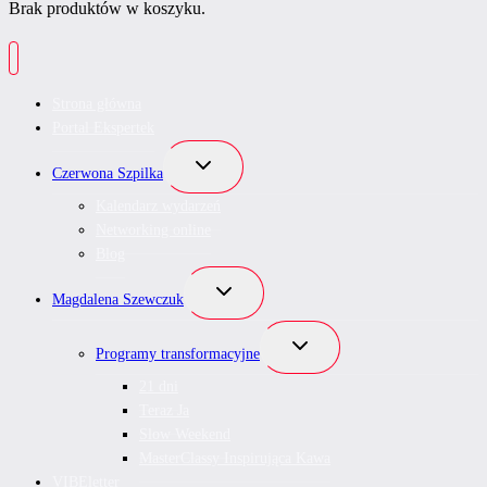
Brak produktów w koszyku.
Strona główna
Portal Ekspertek
Przełącz
Czerwona Szpilka
menu
podrzędne
Kalendarz wydarzeń
Networking online
Blog
Przełącz
Magdalena Szewczuk
menu
podrzędne
Przełącz
Programy transformacyjne
menu
podrzędne
21 dni
Teraz Ja
Slow Weekend
MasterClassy Inspirująca Kawa
VIBEletter