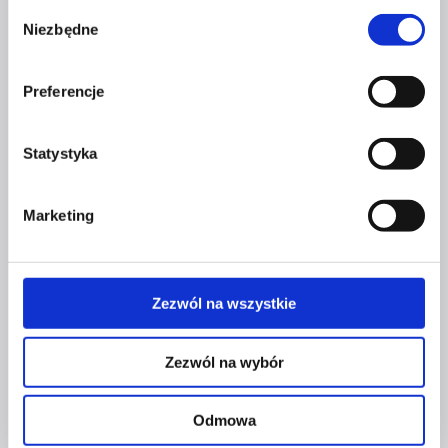
Wybór
Niezbędne
zgody
Kontakt
Preferencje
kontakt@czerwonaszpilka.pl
Statystyka
+48 577 333 077
Marketing
NUMER KONTA DO WPŁAT:
81 1090 2398 0000 0001 0191 1368
Adres
Zezwól na wszystkie
CZERWONA SZPILKA
Zezwól na wybór
Na Polance 16A lok.9
Odmowa
51-109 Wrocław