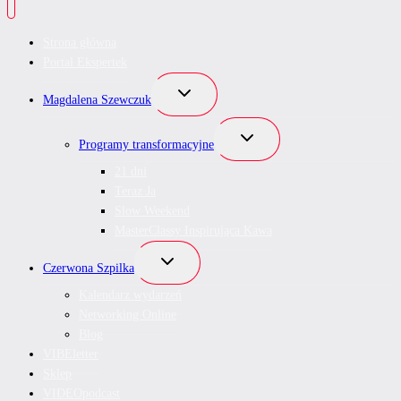
Strona główna
Portal Ekspertek
Przełącz
Magdalena Szewczuk
menu
podrzędne
Przełącz
Programy transformacyjne
menu
podrzędne
21 dni
Teraz Ja
Slow Weekend
MasterClassy Inspirująca Kawa
Przełącz
Czerwona Szpilka
menu
podrzędne
Kalendarz wydarzeń
Networking Online
Blog
VIBEletter
Sklep
VIDEOpodcast