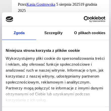
Przez
Kasia Gostrowska
5 sierpnia 2025
19 grudnia
2025
0
Dowiedz się więcej
zł
Zgoda
Szczegóły
O plikach cookies
na reklamy?
Zbuduj
markę,
Niniejsza strona korzysta z plików cookie
która przyciąga
klientów
Wykorzystujemy pliki cookie do spersonalizowania treści
–
i reklam, aby oferować funkcje społecznościowe i
bez wydawania
analizować ruch w naszej witrynie. Informacje o tym, jak
korzystasz z naszej witryny, udostępniamy partnerom
fortuny
Profil facebook Czerwona
społecznościowym, reklamowym i analitycznym.
Szpilka
Partnerzy mogą połączyć te informacje z innymi danymi
Profil instagram Czerwona
otrzymanymi od Ciebie lub uzyskanymi podczas
Szpilka
korzystania z ich usług.
Profil tiktok Czerwona Szpilka
Profil youtube Czerwona
Szpilka