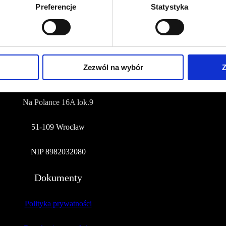
Preferencje
Statystyka
NUMER KONTA DO WPŁAT:
81 1090 2398 0000 0001 0191 1368
Adres
Zezwól na wybór
Z
CZERWONA SZPILKA
Na Polance 16A lok.9
51-109 Wrocław
NIP 8982032080
Dokumenty
Polityka prywatności