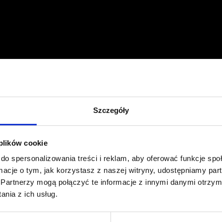
Profil facebook Czerwona
Szpilka
Profil instagram Czerwona
Szpilka
Profil tiktok Czerwona Szpilka
Szczegóły
Profil youtube Czerwona
Szpilka
 plików cookie
do spersonalizowania treści i reklam, aby oferować funkcje sp
Kontakt
ormacje o tym, jak korzystasz z naszej witryny, udostępniamy p
Partnerzy mogą połączyć te informacje z innymi danymi otrzym
kontakt@czerwonaszpilka.pl
nia z ich usług.
+48 577 333 077