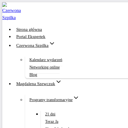
Przejdź
do
treści
Strona główna
Portal Ekspertek
Czerwona Szpilka
Kalendarz wydarzeń
Networking online
Blog
Magdalena Szewczuk
Programy transformacyjne
21 dni
Teraz Ja