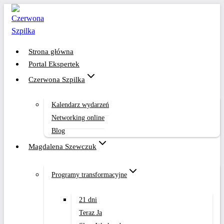
Przejdź
do
treści
Strona główna
Portal Ekspertek
Czerwona Szpilka
Kalendarz wydarzeń
Networking online
Blog
Magdalena Szewczuk
Programy transformacyjne
21 dni
Teraz Ja