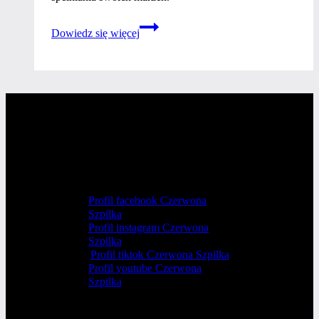
Joanna
Dowiedz się więcej
Gacek-
Sroka
Profil facebook Czerwona
Szpilka
Profil instagram Czerwona
Szpilka
Profil tiktok Czerwona Szpilka
Profil youtube Czerwona
Szpilka