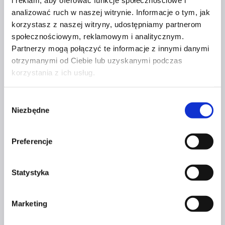
i reklam, aby oferować funkcje społecznościowe i
Jeśli szukasz kogoś, kto nie tylko napisze Ci teksty,
analizować ruch w naszej witrynie. Informacje o tym, jak
ale też weźmie odpowiedzialność za całą narrację
korzystasz z naszej witryny, udostępniamy partnerom
marki, to mogę być Twoim partnerem w tym procesie.
społecznościowym, reklamowym i analitycznym.
To jest właśnie rola shadow managera treści i
Partnerzy mogą połączyć te informacje z innymi danymi
architekta komunikacji.
otrzymanymi od Ciebie lub uzyskanymi podczas
korzystania z ich usług.
Katarzyna
Dowiedz się więcej
Gostrowska
Wybór
Niezbędne
zgody
Preferencje
YANA VYDAVSKA
Statystyka
Łączę fotografię i strategię wizerunku z pasją do
rozwoju osobistego, podróży i odkrywania świata.
Marketing
Inspirują mnie: sport, psychologia i sztuka, dzięki
którym wnoszę w swoją pracę kreatywność,