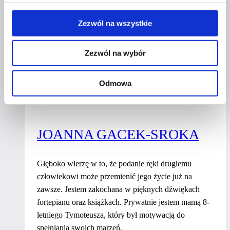
wrażliwość i energię. Pomagam klientom wydobyć
ich mocne strony, budować autentyczny wizerunek i
Zezwól na wszystkie
prezentować najlepszą wersję siebie.
Zezwól na wybór
Yana
Dowiedz się więcej
Vydavska
Odmowa
JOANNA GACEK-SROKA
Głęboko wierzę w to, że podanie ręki drugiemu
człowiekowi może przemienić jego życie już na
zawsze. Jestem zakochana w pięknych dźwiękach
fortepianu oraz książkach. Prywatnie jestem mamą 8-
letniego Tymoteusza, który był motywacją do
spełniania swoich marzeń.