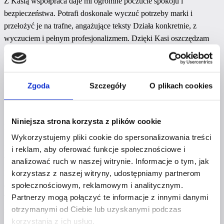
Z Kasią współpraca daje mi ogromne poczucie spokoju i
bezpieczeństwa. Potrafi doskonale wyczuć potrzeby marki i
przełożyć je na trafne, angażujące teksty Działa konkretnie, z
wyczuciem i pełnym profesjonalizmem. Dzięki Kasi oszczędzam
czas i mam pewność, że wszystko jest dopracowane w
najmniejszym detalu. Zdecydowanie polecam!
Zgoda
Szczegóły
O plikach cookies
Niniejsza strona korzysta z plików cookie
Magdalena
Wykorzystujemy pliki cookie do spersonalizowania treści
Kasia już od dłuższego czasu jest częścią szpilkowego zespołu.
i reklam, aby oferować funkcje społecznościowe i
Współpraca od samego początku przebiegała fantastycznie, bo
analizować ruch w naszej witrynie. Informacje o tym, jak
Kasia angażuje się całą sobą wykorzystując wiedzę z różnych
korzystasz z naszej witryny, udostępniamy partnerom
społecznościowym, reklamowym i analitycznym.
obszarów. Nasza komunikacja jest spójna na wszystkich kanałach.
Partnerzy mogą połączyć te informacje z innymi danymi
Treści, które znajdziesz na tej stronie opracowywała, dopieszczała
otrzymanymi od Ciebie lub uzyskanymi podczas
również Kasia - Twórca Treści :)
korzystania z ich usług.