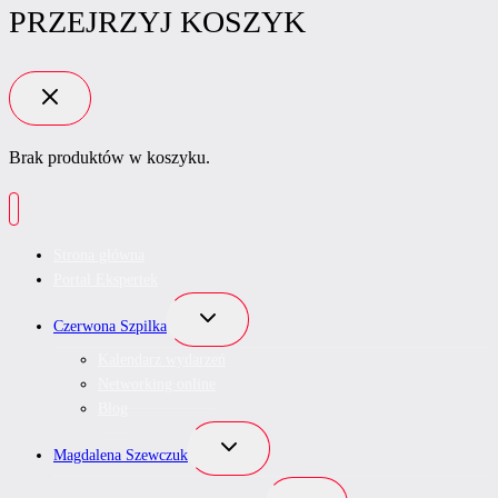
PRZEJRZYJ KOSZYK
Brak produktów w koszyku.
Strona główna
Portal Ekspertek
Przełącz
Czerwona Szpilka
menu
podrzędne
Kalendarz wydarzeń
Networking online
Blog
Przełącz
Magdalena Szewczuk
menu
podrzędne
Przełącz