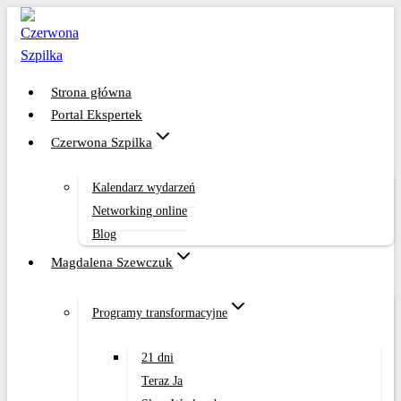
Przejdź
do
treści
Strona główna
Portal Ekspertek
Czerwona Szpilka
Kalendarz wydarzeń
Networking online
Blog
Magdalena Szewczuk
Programy transformacyjne
21 dni
Teraz Ja