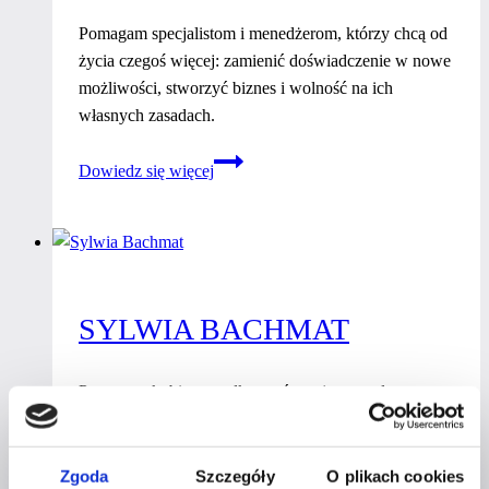
Pomagam specjalistom i menedżerom, którzy chcą od
życia czegoś więcej: zamienić doświadczenie w nowe
możliwości, stworzyć biznes i wolność na ich
własnych zasadach.
Magda
Dowiedz się więcej
Winiszewska
SYLWIA BACHMAT
Pomagam kobietom odkrywać swoje naturalne
talenty, rozwijać mocne strony i świadomie
wykorzystywać je w życiu, pracy i biznesie.
Zgoda
Szczegóły
O plikach cookies