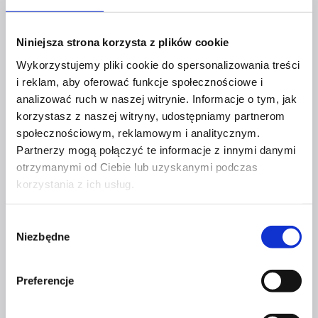
Sylwia
Dowiedz się więcej
Bachmat
Niniejsza strona korzysta z plików cookie
Wykorzystujemy pliki cookie do spersonalizowania treści
i reklam, aby oferować funkcje społecznościowe i
analizować ruch w naszej witrynie. Informacje o tym, jak
AGNIESZKA GAŁĄZKA
korzystasz z naszej witryny, udostępniamy partnerom
społecznościowym, reklamowym i analitycznym.
Partnerzy mogą połączyć te informacje z innymi danymi
Wspieram kobiety w odzyskiwaniu równowagi,
otrzymanymi od Ciebie lub uzyskanymi podczas
zrozumieniu emocjonalnych przyczyn trudności oraz
korzystania z ich usług.
budowaniu życia w większej harmonii, lekkości i
zgodzie ze sobą.
Wybór
Agnieszka
Niezbędne
zgody
Dowiedz się więcej
Gałązka
Preferencje