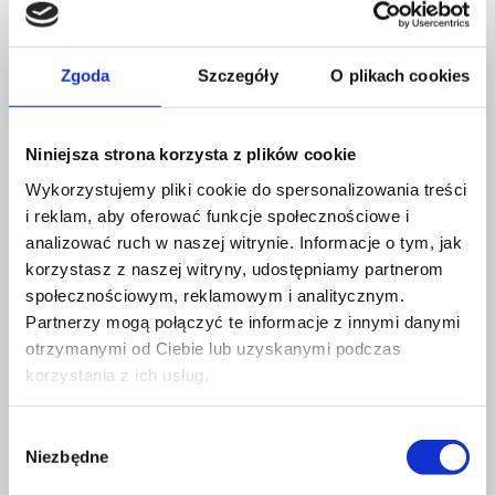
INSPIRUJĄCA KAWA – ATOMOWE
NAWYKI
Zgoda
Szczegóły
O plikach cookies
197
zł
Niniejsza strona korzysta z plików cookie
Dodaj do koszyka
Wykorzystujemy pliki cookie do spersonalizowania treści
i reklam, aby oferować funkcje społecznościowe i
analizować ruch w naszej witrynie. Informacje o tym, jak
korzystasz z naszej witryny, udostępniamy partnerom
społecznościowym, reklamowym i analitycznym.
Masterclass
Partnerzy mogą połączyć te informacje z innymi danymi
otrzymanymi od Ciebie lub uzyskanymi podczas
INSPIRUJĄCA KAWA – 3 SPOSOBY
korzystania z ich usług.
NA ZMIANĘ ŻYCIA I BIZNESU
Wybór
197
zł
Niezbędne
zgody
Dodaj do koszyka