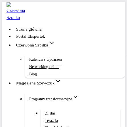
Przejdź
do
treści
Strona główna
Portal Ekspertek
Czerwona Szpilka
Kalendarz wydarzeń
Networking online
Blog
Magdalena Szewczuk
Programy transformacyjne
21 dni
Teraz Ja