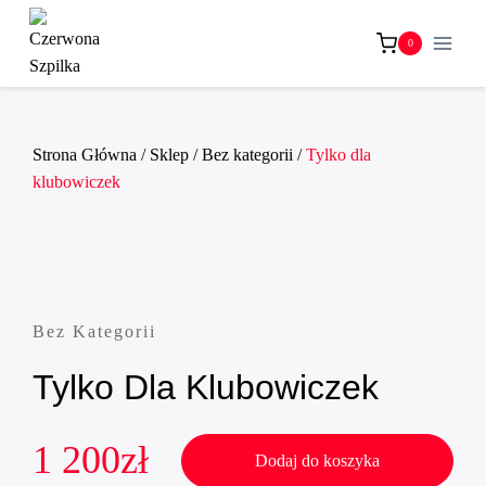
Przejdź
do
0
treści
Strona Główna
/
Sklep
/
Bez kategorii
/
Tylko dla
klubowiczek
Bez Kategorii
Tylko Dla Klubowiczek
1 200
zł
Dodaj do koszyka