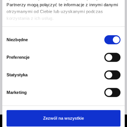
Partnerzy mogą połączyć te informacje z innymi danymi
otrzymanymi od Ciebie lub uzyskanymi podczas
korzystania z ich usług.
Wybór
Bez kategorii
Niezbędne
zgody
WEEKEND SLOW
Preferencje
4 900
zł
Statystyka
Czytaj dalej
Marketing
Zezwól na wszystkie