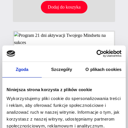
Dodaj do koszyka
Bez kategorii
Zgoda
Szczegóły
O plikach cookies
Program 21 dni aktywacji Twojego
Mindsetu na sukces
Niniejsza strona korzysta z plików cookie
Oceniony
Wykorzystujemy pliki cookie do spersonalizowania treści
5.00
1 477
zł
na 5.
i reklam, aby oferować funkcje społecznościowe i
analizować ruch w naszej witrynie. Informacje o tym, jak
korzystasz z naszej witryny, udostępniamy partnerom
Dodaj do koszyka
społecznościowym, reklamowym i analitycznym.