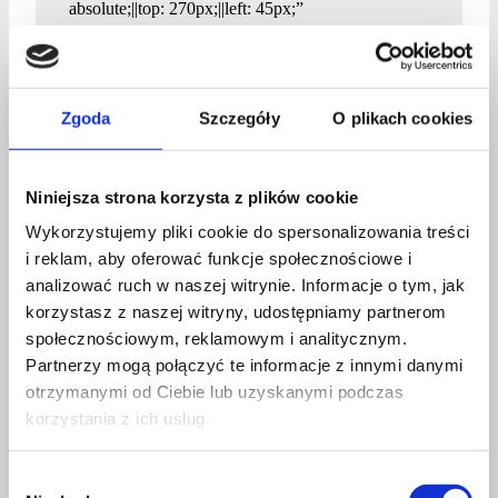
absolute;||top: 270px;||left: 45px;”
global_colors_info=”{}”]
[/et_pb_mhmm_inline_menu]
OBSERWUJ NAS
Zgoda
Szczegóły
O plikach cookies
Transmisje na Żywo
Niniejsza strona korzysta z plików cookie
Najpopularniejsze medium, które najbardziej nas
angażuje. Idealne miejsce do budowania relacji z
Wykorzystujemy pliki cookie do spersonalizowania treści
odbiorcami, budowania marki oraz sprzedaży.
i reklam, aby oferować funkcje społecznościowe i
analizować ruch w naszej witrynie. Informacje o tym, jak
[et_pb_wc_images _builder_version=”4.20.4″
korzystasz z naszej witryny, udostępniamy partnerom
_module_preset=”default”
społecznościowym, reklamowym i analitycznym.
global_colors_info=”{}”][/et_pb_wc_images]
Partnerzy mogą połączyć te informacje z innymi danymi
[et_pb_wc_title _builder_version=”4.20.4″
otrzymanymi od Ciebie lub uzyskanymi podczas
_module_preset=”default”
korzystania z ich usług.
header_font=”Futura||||||||”
header_font_size=”25px”
Wybór
header_line_height=”33px”