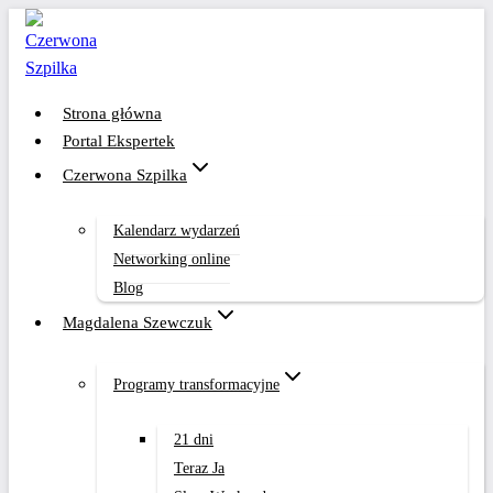
Przejdź
do
treści
Strona główna
Portal Ekspertek
Czerwona Szpilka
Kalendarz wydarzeń
Networking online
Blog
Magdalena Szewczuk
Programy transformacyjne
21 dni
Teraz Ja