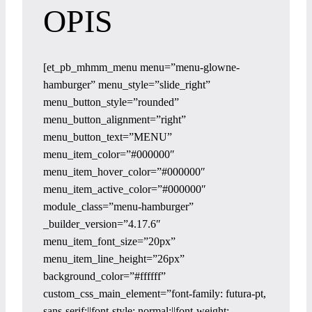
OPIS
[et_pb_mhmm_menu menu=”menu-glowne-
hamburger” menu_style=”slide_right”
menu_button_style=”rounded”
menu_button_alignment=”right”
menu_button_text=”MENU”
menu_item_color=”#000000″
menu_item_hover_color=”#000000″
menu_item_active_color=”#000000″
module_class=”menu-hamburger”
_builder_version=”4.17.6″
menu_item_font_size=”20px”
menu_item_line_height=”26px”
background_color=”#ffffff”
custom_css_main_element=”font-family: futura-pt,
sans-serif;||font-style: normal;||font-weight: