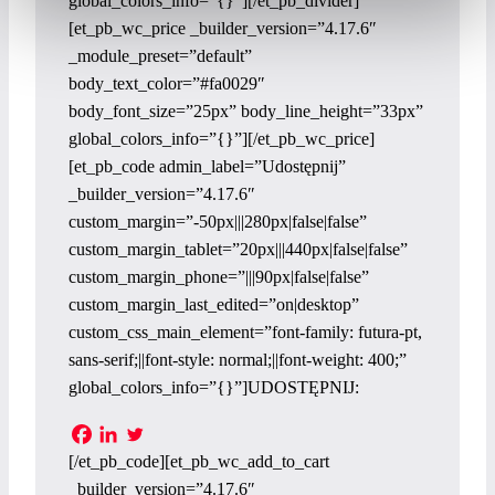
global_colors_info=”{}”][/et_pb_divider]
[et_pb_wc_price _builder_version=”4.17.6″
_module_preset=”default”
body_text_color=”#fa0029″
body_font_size=”25px” body_line_height=”33px”
global_colors_info=”{}”][/et_pb_wc_price]
[et_pb_code admin_label=”Udostępnij”
_builder_version=”4.17.6″
custom_margin=”-50px|||280px|false|false”
custom_margin_tablet=”20px|||440px|false|false”
custom_margin_phone=”|||90px|false|false”
custom_margin_last_edited=”on|desktop”
custom_css_main_element=”font-family: futura-pt,
sans-serif;||font-style: normal;||font-weight: 400;”
global_colors_info=”{}”]UDOSTĘPNIJ:
[/et_pb_code][et_pb_wc_add_to_cart
_builder_version=”4.17.6″