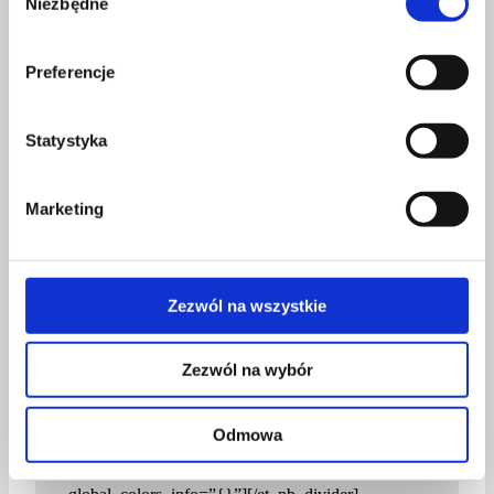
Niezbędne
zgody
global_colors_info=”{}”][/et_pb_wc_title]
[et_pb_wc_meta show_sku=”off”
Preferencje
show_tags=”off” _builder_version=”4.17.6″
_module_preset=”default”
body_font=”Futura|||on|||||”
Statystyka
body_text_color=”#fa0029″
body_font_size=”16px” global_colors_info=”{}”
Marketing
body_text_color__hover_enabled=”on|desktop”
body_text_color__hover=”#adadad”]
[/et_pb_wc_meta][et_pb_wc_description
_builder_version=”4.17.6″
Zezwól na wszystkie
_module_preset=”default” body_font_size=”16px”
body_line_height=”21px”
Zezwól na wybór
global_colors_info=”{}”][/et_pb_wc_description]
[et_pb_divider color=”#FA0029″
Odmowa
_builder_version=”4.17.6″
custom_margin=”||-10px||false|false”