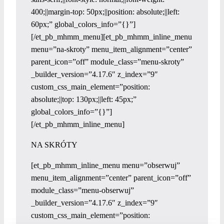
400;||margin-top: 50px;||position: absolute;||left:
60px;” global_colors_info=”{}”]
[/et_pb_mhmm_menu][et_pb_mhmm_inline_menu
menu=”na-skroty” menu_item_alignment=”center”
parent_icon=”off” module_class=”menu-skroty”
_builder_version=”4.17.6″ z_index=”9″
custom_css_main_element=”position:
absolute;||top: 130px;||left: 45px;”
global_colors_info=”{}”]
[/et_pb_mhmm_inline_menu]
NA SKRÓTY
[et_pb_mhmm_inline_menu menu=”obserwuj”
menu_item_alignment=”center” parent_icon=”off”
module_class=”menu-obserwuj”
_builder_version=”4.17.6″ z_index=”9″
custom_css_main_element=”position: