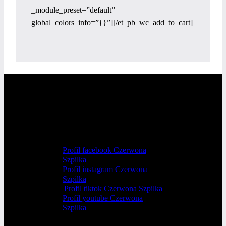
_module_preset=”default”
global_colors_info=”{}”][/et_pb_wc_add_to_cart]
Profil facebook Czerwona
Szpilka
Profil instagram Czerwona
Szpilka
Profil tiktok Czerwona Szpilka
Profil youtube Czerwona
Szpilka