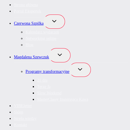
Strona główna
Portal Ekspertek
Przełącz
Czerwona Szpilka
menu
podrzędne
Kalendarz wydarzeń
Networking online
Blog
Przełącz
Magdalena Szewczuk
menu
podrzędne
Przełącz
Programy transformacyjne
menu
podrzędne
21 dni
Teraz Ja
Slow Weekend
MasterClassy Inspirująca Kawa
VIBEletter
Sklep
Strefa wiedzy
Kontakt