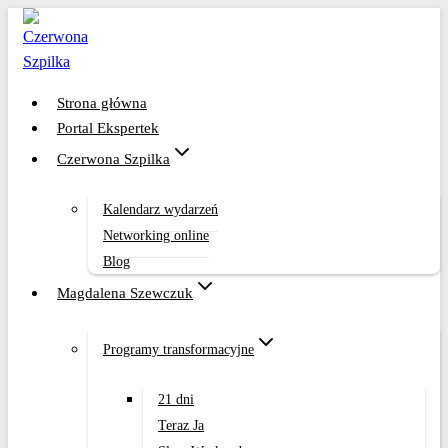
Przejdź
do
treści
Strona główna
Portal Ekspertek
Czerwona Szpilka
Kalendarz wydarzeń
Networking online
Blog
Magdalena Szewczuk
Programy transformacyjne
21 dni
Teraz Ja