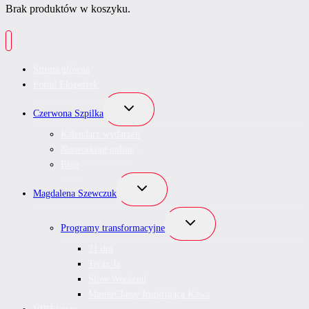
Brak produktów w koszyku.
Strona główna
Portal Ekspertek
Przełącz
Czerwona Szpilka
menu
podrzędne
Kalendarz wydarzeń
Networking online
Blog
Przełącz
Magdalena Szewczuk
menu
podrzędne
Przełącz
Programy transformacyjne
menu
podrzędne
21 dni
Teraz Ja
Slow Weekend
MasterClassy Inspirująca Kawa