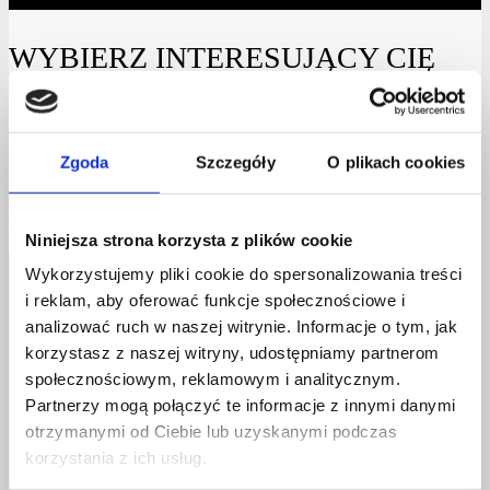
WYBIERZ INTERESUJĄCY CIĘ
PRODUKT I ZADBAJ ZE MNĄ
O SWÓJ ROZWÓJ!
Zgoda
Szczegóły
O plikach cookies
Wszystko
Spotkania & Konferencje
Książki & ebooki
Masterclass
Niniejsza strona korzysta z plików cookie
Nie znaleziono produktów, których szukasz.
Wykorzystujemy pliki cookie do spersonalizowania treści
i reklam, aby oferować funkcje społecznościowe i
analizować ruch w naszej witrynie. Informacje o tym, jak
korzystasz z naszej witryny, udostępniamy partnerom
społecznościowym, reklamowym i analitycznym.
Partnerzy mogą połączyć te informacje z innymi danymi
Profil facebook Czerwona
otrzymanymi od Ciebie lub uzyskanymi podczas
Szpilka
korzystania z ich usług.
Profil instagram Czerwona
Szpilka