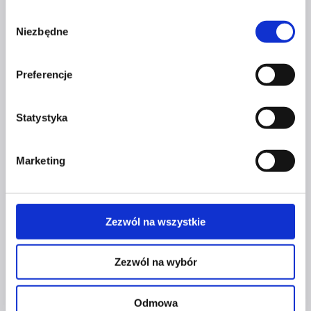
Profil tiktok Czerwona Szpilka
Wybór
Profil youtube Czerwona
Niezbędne
Szpilka
zgody
Preferencje
Kontakt
Statystyka
kontakt@czerwonaszpilka.pl
+48 577 333 077
Marketing
NUMER KONTA DO WPŁAT:
81 1090 2398 0000 0001 0191 1368
Zezwól na wszystkie
Adres
Zezwól na wybór
CZERWONA SZPILKA
Odmowa
Na Polance 16A lok.9