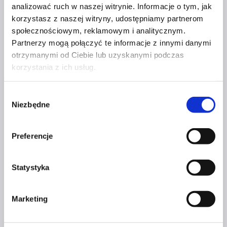
Dodaj do koszyka
analizować ruch w naszej witrynie. Informacje o tym, jak
korzystasz z naszej witryny, udostępniamy partnerom
społecznościowym, reklamowym i analitycznym.
Partnerzy mogą połączyć te informacje z innymi danymi
Książki & ebooki
,
Produkt Czerwonej Szpilki
otrzymanymi od Ciebie lub uzyskanymi podczas
korzystania z ich usług.
„DEKALOG KOBIETY
PRZEDSIĘBIORCZEJ”
Wybór
Niezbędne
zgody
Pierwotna
Aktualna
99
zł
79
zł
Dodaj do koszyka
cena
cena
Preferencje
wynosiła:
wynosi:
POKREWNE
Statystyka
99zł.
79zł.
PRODUKTY
Marketing