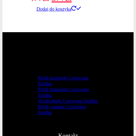
Dodaj do koszyka
cena
cena
wynosiła:
wynosi:
477zł.
377zł.
Profil facebook Czerwona
Szpilka
Profil instagram Czerwona
Szpilka
Profil tiktok Czerwona Szpilka
Profil youtube Czerwona
Szpilka
Kontakt