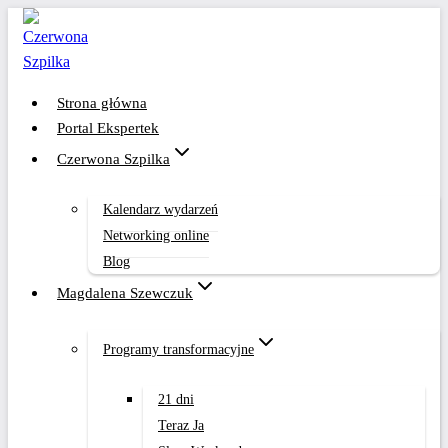
Przejdź
do
treści
Strona główna
Portal Ekspertek
Czerwona Szpilka
Kalendarz wydarzeń
Networking online
Blog
Magdalena Szewczuk
Programy transformacyjne
21 dni
Teraz Ja