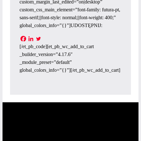
custom_margin_last_edited=”on|desktop”
custom_css_main_element=”font-family: futura-pt,
sans-serif;||font-style: normal;||font-weight: 400;”
global_colors_info=”{}”]UDOSTĘPNIJ:
[/et_pb_code][et_pb_wc_add_to_cart
_builder_version=”4.17.6″
_module_preset=”default”
global_colors_info=”{}”][/et_pb_wc_add_to_cart]