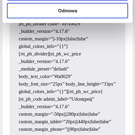
_module_preset=”default” body_font_size=”16px”
body_line_height=”21px”
Odmowa
global_colors_info=”{}”][/et_pb_wc_description]
[et_pb_divider color=”#FA0029″
_builder_version=”4.17.6″
custom_margin=”||-10px||false|false”
global_colors_info=”{}”]
[/et_pb_divider][et_pb_wc_price
_builder_version=”4.17.6″
_module_preset=”default”
body_text_color=”#fa0029″
body_font_size=”25px” body_line_height=”33px”
global_colors_info=”{}”][/et_pb_wc_price]
[et_pb_code admin_label=”Udostępnij”
_builder_version=”4.17.6″
custom_margin=”-50px|||280px|false|false”
custom_margin_tablet=”20px|||440px|false|false”
custom_margin_phone=”|||90px|false|false”