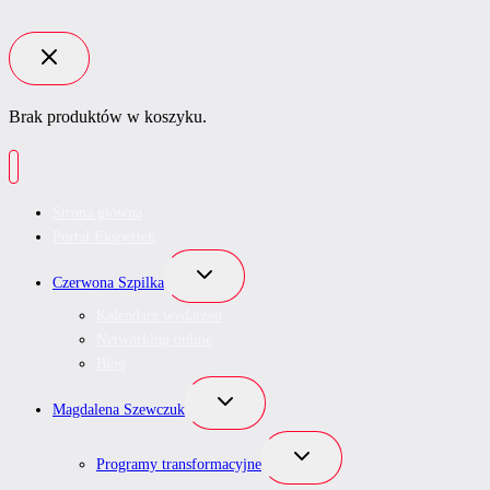
Brak produktów w koszyku.
Strona główna
Portal Ekspertek
Przełącz
Czerwona Szpilka
menu
podrzędne
Kalendarz wydarzeń
Networking online
Blog
Przełącz
Magdalena Szewczuk
menu
podrzędne
Przełącz
Programy transformacyjne
menu
podrzędne