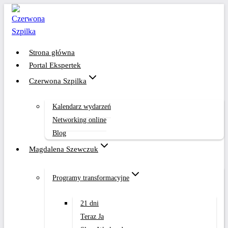
Przejdź
do
treści
Strona główna
Portal Ekspertek
Czerwona Szpilka
Kalendarz wydarzeń
Networking online
Blog
Magdalena Szewczuk
Programy transformacyjne
21 dni
Teraz Ja