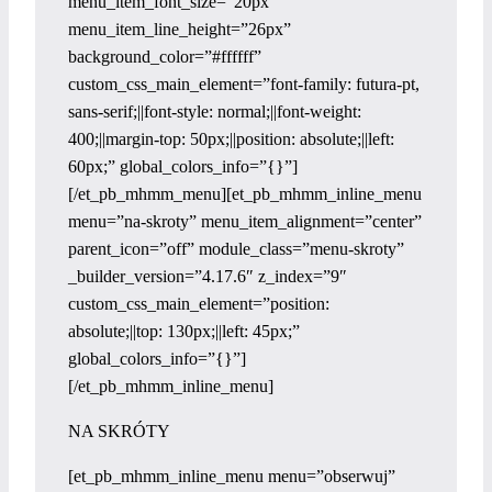
menu_item_font_size=”20px”
menu_item_line_height=”26px”
background_color=”#ffffff”
custom_css_main_element=”font-family: futura-pt,
sans-serif;||font-style: normal;||font-weight:
400;||margin-top: 50px;||position: absolute;||left:
60px;” global_colors_info=”{}”]
[/et_pb_mhmm_menu][et_pb_mhmm_inline_menu
menu=”na-skroty” menu_item_alignment=”center”
parent_icon=”off” module_class=”menu-skroty”
_builder_version=”4.17.6″ z_index=”9″
custom_css_main_element=”position:
absolute;||top: 130px;||left: 45px;”
global_colors_info=”{}”]
[/et_pb_mhmm_inline_menu]
NA SKRÓTY
[et_pb_mhmm_inline_menu menu=”obserwuj”