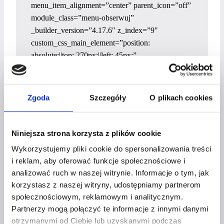
menu_item_alignment=”center” parent_icon=”off”
module_class=”menu-obserwuj”
_builder_version=”4.17.6″ z_index=”9″
custom_css_main_element=”position:
absolute;||top: 270px;||left: 45px;”
global_colors_info=”{}”]
[/et_pb_mhmm_inline_menu]
Zgoda
Szczegóły
O plikach cookies
OBSERWUJ NAS
Jak wykorzystaĆ LinkedIn do dziaŁaŃ
Niniejsza strona korzysta z plików cookie
wizerunkowych i sprzedaŻowych?
Wykorzystujemy pliki cookie do spersonalizowania treści
Czy wiesz, że LinkedIn może wspierać Twój
i reklam, aby oferować funkcje społecznościowe i
biznes, a w szczególności sprzedaż i działania
analizować ruch w naszej witrynie. Informacje o tym, jak
wizerunkowe? Postaw na tę platformę i odkryj
korzystasz z naszej witryny, udostępniamy partnerom
zupełnie nowe możliwości!
społecznościowym, reklamowym i analitycznym.
Partnerzy mogą połączyć te informacje z innymi danymi
[et_pb_wc_images _builder_version=”4.20.4″
otrzymanymi od Ciebie lub uzyskanymi podczas