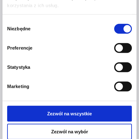
_module_preset=”default”
korzystania z ich usług.
global_colors_info=”{}”][/et_pb_wc_images]
[et_pb_wc_title _builder_version=”4.20.4″
Wybór
_module_preset=”default”
Niezbędne
zgody
header_font=”Futura||||||||”
header_font_size=”25px”
header_line_height=”33px”
Preferencje
global_colors_info=”{}”][/et_pb_wc_title]
[et_pb_wc_meta show_sku=”off”
Statystyka
show_tags=”off” _builder_version=”4.17.6″
_module_preset=”default”
body_font=”Futura|||on|||||”
Marketing
body_text_color=”#fa0029″
body_font_size=”16px” global_colors_info=”{}”
body_text_color__hover_enabled=”on|desktop”
Zezwól na wszystkie
body_text_color__hover=”#adadad”]
[/et_pb_wc_meta][et_pb_wc_description
Zezwól na wybór
_builder_version=”4.17.6″