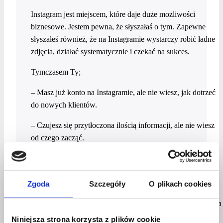
Instagram jest miejscem, które daje duże możliwości
biznesowe. Jestem pewna, że słyszałaś o tym. Zapewne
słyszałeś również, że na Instagramie wystarczy robić ładne
zdjęcia, działać systematycznie i czekać na sukces.
Tymczasem Ty;
– Masz już konto na Instagramie, ale nie wiesz, jak dotrzeć
do nowych klientów.
– Czujesz się przytłoczona ilością informacji, ale nie wiesz
od czego zacząć.
– Tworzenie postów zabiera Ci wieczność,
a i tak nie widzisz żadnych efektów.
Zgoda
Szczegóły
O plikach cookies
Jeśli chcesz budować dobre konto na Instagramie i czujesz,
że tego wymaga prestiż Twojej marki, to to szkolenie jest dla
Ciebie.
Niniejsza strona korzysta z plików cookie