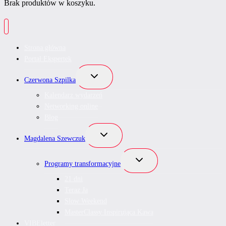
Brak produktów w koszyku.
Strona główna
Portal Ekspertek
Przełącz
Czerwona Szpilka
menu
podrzędne
Kalendarz wydarzeń
Networking online
Blog
Przełącz
Magdalena Szewczuk
menu
podrzędne
Przełącz
Programy transformacyjne
menu
podrzędne
21 dni
Teraz Ja
Slow Weekend
MasterClassy Inspirująca Kawa
VIBEletter