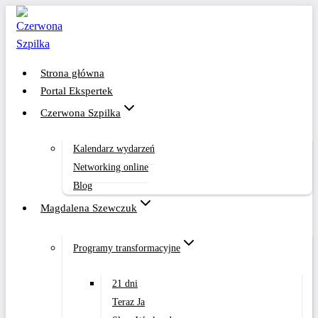
Przejdź
do
treści
Strona główna
Portal Ekspertek
Czerwona Szpilka
Kalendarz wydarzeń
Networking online
Blog
Magdalena Szewczuk
Programy transformacyjne
21 dni
Teraz Ja