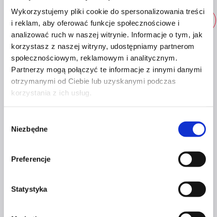
Wykorzystujemy pliki cookie do spersonalizowania treści
149
zł
Dodaj do koszyka
i reklam, aby oferować funkcje społecznościowe i
analizować ruch w naszej witrynie. Informacje o tym, jak
korzystasz z naszej witryny, udostępniamy partnerom
społecznościowym, reklamowym i analitycznym.
Partnerzy mogą połączyć te informacje z innymi danymi
otrzymanymi od Ciebie lub uzyskanymi podczas
OPIS
korzystania z ich usług.
Wybór
Niezbędne
zgody
OBSERWUJ NAS
Preferencje
Statystyka
Jak ROZWIJAĆ SWÓJ BIZNES na
Instagramie