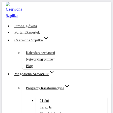
Przejdź
do
treści
Strona główna
Portal Ekspertek
Czerwona Szpilka
Kalendarz wydarzeń
Networking online
Blog
Magdalena Szewczuk
Programy transformacyjne
21 dni
Teraz Ja