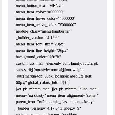
menu_button_text=”MENU”
menu_item_color=”#000000″
menu_item_hover_color=”#000000″
menu_item_active_color=”#000000″
module_class=”menu-hamburger”
_builder_version=”4.17.6″
menu_item_font_size=”20px”
menu_item_line_height=”26px”
background_color=”#ffffff”
custom_css_main_element=”font-family: futura-pt,
sans-serif;||font-style: normal;||font-weight:
400;||margin-top: 50px;||position: absolute;||left:
60px;” global_colors_info=”{}”]
[/et_pb_mhmm_menu][et_pb_mhmm_inline_menu
menu=”na-skroty” menu_item_alignment=”center”
parent_icon=”off” module_class=”menu-skroty”
_builder_version=”4.17.6″ z_index=”9″
custom_css_main_element=”position: