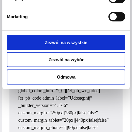
_builder_version=”4.17.6″
_module_preset=”default” body_font_size=”16px”
Marketing
body_line_height=”21px”
global_colors_info=”{}”][/et_pb_wc_description]
[et_pb_divider color=”#FA0029″
_builder_version=”4.17.6″
Zezwól na wszystkie
custom_margin=”||-10px||false|false”
global_colors_info=”{}”][/et_pb_divider]
Zezwól na wybór
[et_pb_wc_price _builder_version=”4.17.6″
_module_preset=”default”
body_text_color=”#fa0029″
Odmowa
body_font_size=”25px” body_line_height=”33px”
global_colors_info=”{}”][/et_pb_wc_price]
[et_pb_code admin_label=”Udostępnij”
_builder_version=”4.17.6″
custom_margin=”-50px|||280px|false|false”
custom_margin_tablet=”20px|||440px|false|false”
custom_margin_phone=”|||90px|false|false”