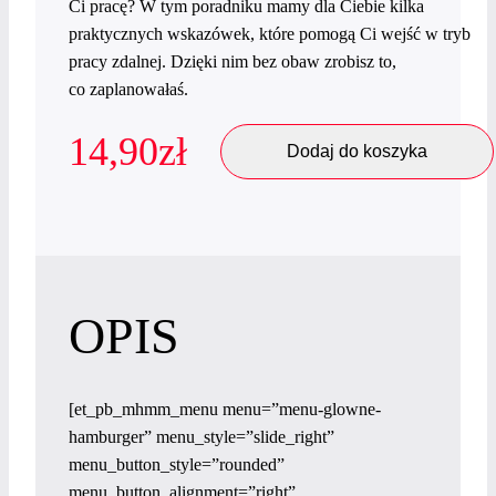
Ci pracę? W tym poradniku mamy dla Ciebie kilka
praktycznych wskazówek, które pomogą Ci wejść w tryb
pracy zdalnej. Dzięki nim bez obaw zrobisz to,
co zaplanowałaś.
14,90
zł
Dodaj do koszyka
OPIS
[et_pb_mhmm_menu menu=”menu-glowne-
hamburger” menu_style=”slide_right”
menu_button_style=”rounded”
menu_button_alignment=”right”