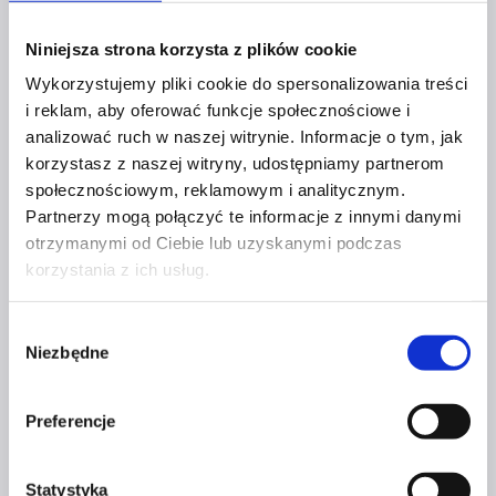
[et_pb_wc_images _builder_version=”4.20.4″
_module_preset=”default”
Niniejsza strona korzysta z plików cookie
global_colors_info=”{}”][/et_pb_wc_images]
Wykorzystujemy pliki cookie do spersonalizowania treści
[et_pb_wc_title _builder_version=”4.20.4″
i reklam, aby oferować funkcje społecznościowe i
_module_preset=”default”
analizować ruch w naszej witrynie. Informacje o tym, jak
header_font=”Futura||||||||”
korzystasz z naszej witryny, udostępniamy partnerom
header_font_size=”25px”
społecznościowym, reklamowym i analitycznym.
header_line_height=”33px”
Partnerzy mogą połączyć te informacje z innymi danymi
global_colors_info=”{}”][/et_pb_wc_title]
otrzymanymi od Ciebie lub uzyskanymi podczas
[et_pb_wc_meta show_sku=”off”
korzystania z ich usług.
show_tags=”off” _builder_version=”4.17.6″
_module_preset=”default”
Wybór
body_font=”Futura|||on|||||”
Niezbędne
zgody
body_text_color=”#fa0029″
body_font_size=”16px” global_colors_info=”{}”
Preferencje
body_text_color__hover_enabled=”on|desktop”
body_text_color__hover=”#adadad”]
[/et_pb_wc_meta][et_pb_wc_description
Statystyka