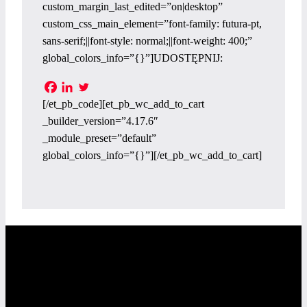
custom_margin_last_edited=”on|desktop”
custom_css_main_element=”font-family: futura-pt,
sans-serif;||font-style: normal;||font-weight: 400;”
global_colors_info=”{}”]UDOSTĘPNIJ:
[/et_pb_code][et_pb_wc_add_to_cart
_builder_version=”4.17.6″
_module_preset=”default”
global_colors_info=”{}”][/et_pb_wc_add_to_cart]