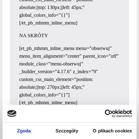
absolute;||top: 130px;||left: 45px;”
global_colors_info=”{}”]
[/et_pb_mhmm_inline_menu]
NA SKRÓTY
[et_pb_mhmm_inline_menu menu=”obserwuj”
menu_item_alignment=”center” parent_icon=”off”
module_class=”menu-obserwuj”
_builder_version=”4.17.6″ z_index=”9″
custom_css_main_element=”position:
absolute;||top: 270px;||left: 45px;”
global_colors_info=”{}”]
[/et_pb_mhmm_inline_menu]
OBSERWUJ NAS
E-book – Jak pracowaĆ na home office?
Zgoda
Szczegóły
O plikach cookies