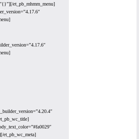
_info=”{}”][/et_pb_mhmm_menu]
er_version=”4.17.6″
menu]
lder_version=”4.17.6″
menu]
_builder_version=”4.20.4″
et_pb_wc_title]
body_text_color=”#fa0029″
][/et_pb_wc_meta]