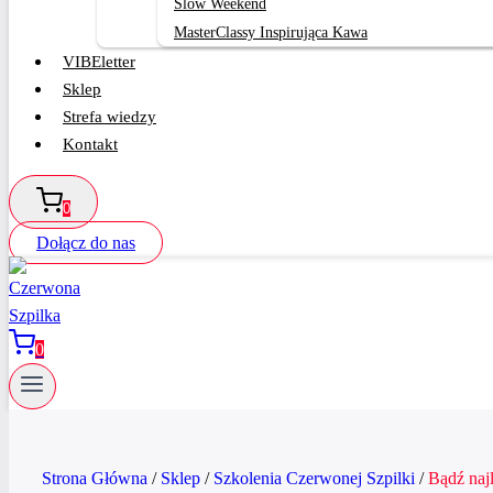
Slow Weekend
MasterClassy Inspirująca Kawa
VIBEletter
Sklep
Strefa wiedzy
Kontakt
0
Dołącz do nas
0
Strona Główna
/
Sklep
/
Szkolenia Czerwonej Szpilki
/
Bądź naj