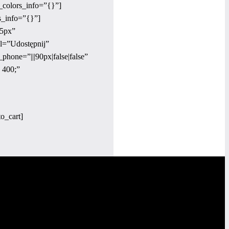
_colors_info=”{}”]
s_info=”{}”]
25px”
l=”Udostępnij”
phone=”|||90px|false|false”
: 400;”
o_cart]