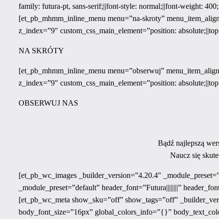
family: futura-pt, sans-serif;||font-style: normal;||font-weight: 
[et_pb_mhmm_inline_menu menu=”na-skroty” menu_item_alignme
z_index=”9″ custom_css_main_element=”position: absolute;||top
NA SKRÓTY
[et_pb_mhmm_inline_menu menu=”obserwuj” menu_item_alignme
z_index=”9″ custom_css_main_element=”position: absolute;||top
OBSERWUJ NAS
Bądź najlepszą wers
Naucz się skute
[et_pb_wc_images _builder_version=”4.20.4″ _module_preset=”d
_module_preset=”default” header_font=”Futura||||||||” header_f
[et_pb_wc_meta show_sku=”off” show_tags=”off” _builder_versi
body_font_size=”16px” global_colors_info=”{}” body_text_co