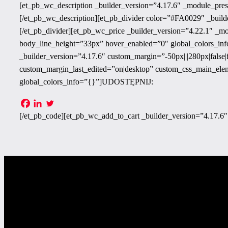
[et_pb_wc_description _builder_version=”4.17.6″ _module_pre
[/et_pb_wc_description][et_pb_divider color=”#FA0029″ _builde
[/et_pb_divider][et_pb_wc_price _builder_version=”4.22.1″ _m
body_line_height=”33px” hover_enabled=”0″ global_colors_inf
_builder_version=”4.17.6″ custom_margin=”-50px|||280px|false|f
custom_margin_last_edited=”on|desktop” custom_css_main_element=
global_colors_info=”{}”]UDOSTĘPNIJ:
[/et_pb_code][et_pb_wc_add_to_cart _builder_version=”4.17.6″