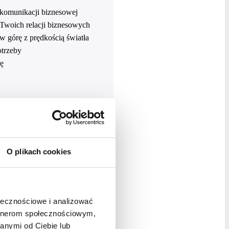
w komunikacji biznesowej
 Twoich relacji biznesowych
 górę z prędkością światła
otrzeby
lę
ycznych wskazówek.
mni Ci o najważniejszych
eń – wykonuj zadania, które
O plikach cookies
Kajs – coach, trener
oracji, Żaneta uczyła się roli
ołecznościowe i analizować
erwowała inne osoby
artnerom społecznościowym,
i problemami borykają się
anymi od Ciebie lub
jąc swoje zespoły.