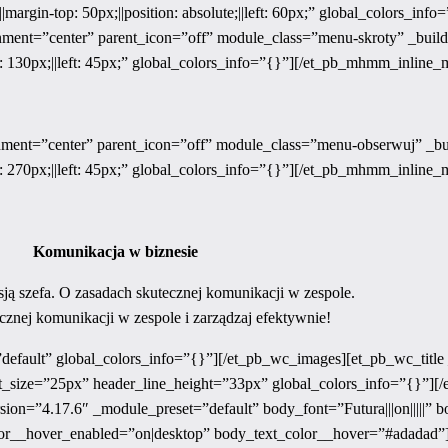
400;||margin-top: 50px;||position: absolute;||left: 60px;” global_colors
nt=”center” parent_icon=”off” module_class=”menu-skroty” _build
: 130px;||left: 45px;” global_colors_info=”{}”][/et_pb_mhmm_inline_
nt=”center” parent_icon=”off” module_class=”menu-obserwuj” _bui
: 270px;||left: 45px;” global_colors_info=”{}”][/et_pb_mhmm_inline_
Komunikacja w biznesie
ją szefa. O zasadach skutecznej komunikacji w zespole.
cznej komunikacji w zespole i zarządzaj efektywnie!
efault” global_colors_info=”{}”][/et_pb_wc_images][et_pb_wc_title 
ont_size=”25px” header_line_height=”33px” global_colors_info=”{}”][/
on=”4.17.6″ _module_preset=”default” body_font=”Futura|||on|||||” 
lor__hover_enabled=”on|desktop” body_text_color__hover=”#adadad”