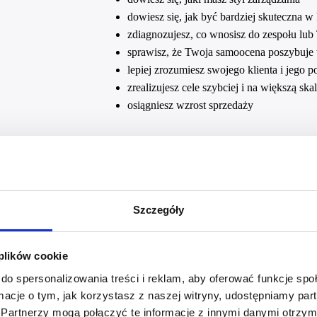
dowiesz się, jak być bardziej skuteczna 
zdiagnozujesz, co wnosisz do zespołu lub
sprawisz, że Twoja samoocena poszybuje w
lepiej zrozumiesz swojego klienta i jego p
zrealizujesz cele szybciej i na większą ska
osiągniesz wzrost sprzedaży
Oglądaj lekcje pełne wiedzy, inspiracji i prakt
Przygotowałyśmy dla Ciebie PDF, który przypo
zagadnieniach. Pobierz i wydrukuj zeszyt ćwicz
Szczegóły
utrwalą zdobytą wiedzę.
Podczas szkolenia będzie Ci towarzyszyć Żaneta 
 plików cookie
oraz partner FRIS®. Przez 11 lat, pracując w korp
do spersonalizowania treści i reklam, aby oferować funkcje sp
managera, zarządzając różnymi zespołami. Obs
ormacje o tym, jak korzystasz z naszej witryny, udostępniamy p
zajmujące kierownicze stanowiska. Wie, z jakim
Partnerzy mogą połączyć te informacje z innymi danymi otrzym
współcześni managerowie. Popełniła błędy, budu