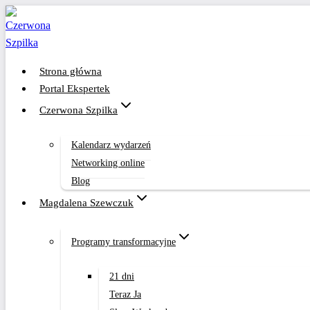
Przejdź
do
treści
Strona główna
Portal Ekspertek
Czerwona Szpilka
Kalendarz wydarzeń
Networking online
Blog
Magdalena Szewczuk
Programy transformacyjne
21 dni
Teraz Ja