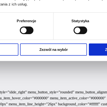
nia z ich usług.
Teraz pomoże Tobie w rozwoju.
Zapraszamy na kurs!
Preferencje
Statystyka
979
zł
Dodaj do
Zezwól na wybór
Z
=”slide_right” menu_button_style=”rounded” menu_button_alignme
item_hover_color=”#000000″ menu_item_active_color=”#000000″ 
20px” menu_item_line_height=”26px” background_color=”#ffffff” cu