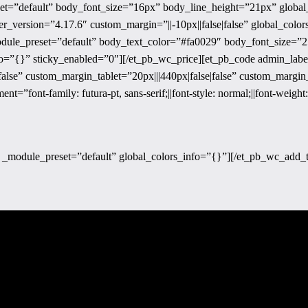
set=”default” body_font_size=”16px” body_line_height=”21px” global
r_version=”4.17.6″ custom_margin=”||-10px||false|false” global_color
odule_preset=”default” body_text_color=”#fa0029″ body_font_size=”
o=”{}” sticky_enabled=”0″][/et_pb_wc_price][et_pb_code admin_labe
alse” custom_margin_tablet=”20px|||440px|false|false” custom_margin_
”font-family: futura-pt, sans-serif;||font-style: normal;||font-weight
 _module_preset=”default” global_colors_info=”{}”][/et_pb_wc_add_t