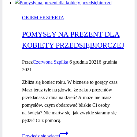
decyzji
zwiększasz
OKIEM EKSPERTA
swoją
pewność
POMYSŁY NA PREZENT DLA
siebie?
KOBIETY PRZEDSIĘBIORCZEJ
Przez
Czerwona Szpilka
6 grudnia 2021
6 grudnia
2021
Zbliża się koniec roku. W biznesie to gorący czas.
Masz teraz tyle na głowie, że zakup prezentów
przekładasz z dnia na dzień? A może nie masz
pomysłów, czym obdarować bliskie Ci osoby
na święta? Nie martw się, jak zwykle staramy się
pędzić Ci z pomocą.
Pomysły
Dowiedz się więcej