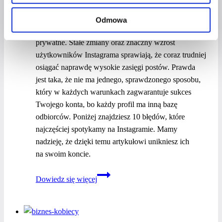
Instagram wciąż się zmienia. To już
nie tylko klasyczny feed, ale także Insta Stories,
Odmowa
IGTV, możliwość robienia live’ów oraz wiadomości
prywatne. Stałe zmiany oraz znaczny wzrost
użytkowników Instagrama sprawiają, że coraz trudniej
osiągać naprawdę wysokie zasięgi postów. Prawda
jest taka, że nie ma jednego, sprawdzonego sposobu,
który w każdych warunkach zagwarantuje sukces
Twojego konta, bo każdy profil ma inną bazę
odbiorców. Poniżej znajdziesz 10 błędów, które
najczęściej spotykamy na Instagramie. Mamy
nadzieję, że dzięki temu artykułowi unikniesz ich
na swoim koncie.
Czego
Dowiedz się więcej
nie należy
robić
na Instagramie?