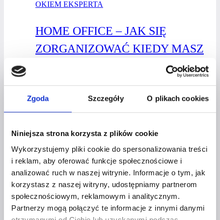
OKIEM EKSPERTA
HOME OFFICE – JAK SIĘ
ZORGANIZOWAĆ KIEDY MASZ
POD OPIEKĄ DZIECI?
Przez
Czerwona Szpilka
7 maja 2020
2 września 2021
Zgoda
Szczegóły
O plikach cookies
Wiemy jak wiele mam zmaga się obecnie z sytuacją,
w której musi pracować na zasadzie „Home Office”,
Niniejsza strona korzysta z plików cookie
a z drugiej strony ma dzieci w domu. Taka sytuacja
Wykorzystujemy pliki cookie do spersonalizowania treści
zastała nas praktycznie z dnia na dzień i nie wszyscy
i reklam, aby oferować funkcje społecznościowe i
byli na nią przygotowani. Zamknięte placówki
analizować ruch w naszej witrynie. Informacje o tym, jak
oświatowe to jedno, ale zastąpienie dzieciom
korzystasz z naszej witryny, udostępniamy partnerom
nauczycieli w czasie, kiedy sama masz masę pracy,
społecznościowym, reklamowym i analitycznym.
to nie lada wyzwanie. To dla wielu osób – zwłaszcza
Partnerzy mogą połączyć te informacje z innymi danymi
kobiet, którym towarzyszy wiele domowych
otrzymanymi od Ciebie lub uzyskanymi podczas