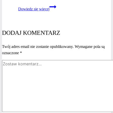
Społeczność
Dowiedz się więcej
ambitnych
kobiet
a sukces
w biznesie
DODAJ KOMENTARZ
Twój adres email nie zostanie opublikowany.
Wymagane pola są
oznaczone
*