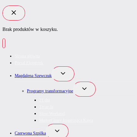
Brak produktów w koszyku.
Strona główna
Portal Ekspertek
Przełącz
Magdalena Szewczuk
menu
podrzędne
Przełącz
Programy transformacyjne
menu
podrzędne
21 dni
Teraz Ja
Slow Weekend
MasterClassy Inspirująca Kawa
Przełącz
Czerwona Szpilka
menu