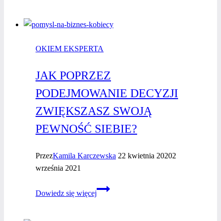
odpowiednią
dla
siebie
OKIEM EKSPERTA
wróżkę?
JAK POPRZEZ
PODEJMOWANIE DECYZJI
ZWIĘKSZASZ SWOJĄ
PEWNOŚĆ SIEBIE?
Przez
Kamila Karczewska
22 kwietnia 2020
2
września 2021
Jak
Dowiedz się więcej
poprzez
podejmowanie