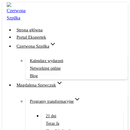
Przejdź
do
treści
Strona główna
Portal Ekspertek
Czerwona Szpilka
Kalendarz wydarzeń
Networking online
Blog
Magdalena Szewczuk
Programy transformacyjne
21 dni
Teraz Ja