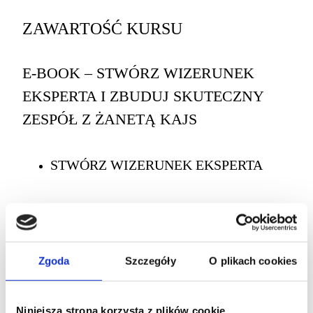
ZAWARTOŚĆ KURSU
E-BOOK – STWÓRZ WIZERUNEK
EKSPERTA I ZBUDUJ SKUTECZNY
ZESPÓŁ Z ŻANETĄ KAJS
STWÓRZ WIZERUNEK EKSPERTA
00:00
OCENY I RECENZJE UCZNIÓW
Zgoda
Szczegóły
O plikach cookies
Brak recenzji
Niniejsza strona korzysta z plików cookie