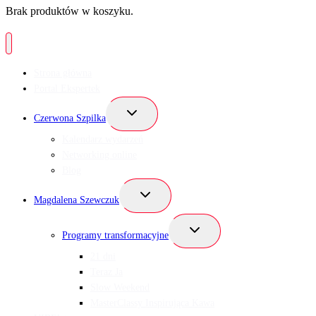
Brak produktów w koszyku.
Strona główna
Portal Ekspertek
Przełącz
Czerwona Szpilka
menu
podrzędne
Kalendarz wydarzeń
Networking online
Blog
Przełącz
Magdalena Szewczuk
menu
podrzędne
Przełącz
Programy transformacyjne
menu
podrzędne
21 dni
Teraz Ja
Slow Weekend
MasterClassy Inspirująca Kawa