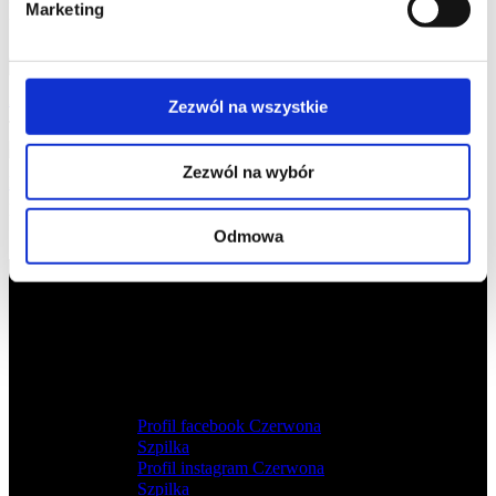
KURS STWORZONY PRZEZ
Marketing
Żaneta Kajs
Zezwól na wszystkie
Trener Fris
Zezwól na wybór
Magdalena Szewczuk
Magdalena Szewczuk
Odmowa
Profil facebook Czerwona
Szpilka
Profil instagram Czerwona
Szpilka