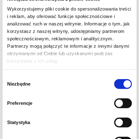
Wykorzystujemy pliki cookie do spersonalizowania treści
49
zł
i reklam, aby oferować funkcje społecznościowe i
Dodaj do koszyka
analizować ruch w naszej witrynie. Informacje o tym, jak
korzystasz z naszej witryny, udostępniamy partnerom
Średnio zaawansowane
społecznościowym, reklamowym i analitycznym.
20 maja 2024 Ostatnio zaktualizowano
Partnerzy mogą połączyć te informacje z innymi danymi
Enrollment validity: Lifetime
otrzymanymi od Ciebie lub uzyskanymi podczas
korzystania z ich usług.
Hej! Witaj z powrotem!
Wybór
Niezbędne
zgody
Nie wylogowuj mnie
Preferencje
Nie pamiętasz hasła?
Zaloguj się
Statystyka
Nie masz jeszcze konta?
Zarejestruj się