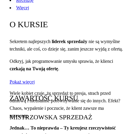
Recenzje
Więcej
O KURSIE
Sekretem najlepszych
liderek sprzedaży
nie są wymyślne
techniki, ale coś, co dzieje się, zanim jeszcze wyjdą z ofertą.
Odkryj, jak programowanie umysłu sprawia, że klienci
czekają na Twoją ofertę
.
Pokaż więcej
Wiele kobiet czuje, że sprzedaż to presja, strach przed
ZAWARTOŚĆ KURSU
odmową i nieustanne porównywanie się do innych. Efekt?
Chaos, wypalenie i poczucie, że klient zawsze ma
przewagę.
MISTRZOWSKA SPRZEDAŻ
Jednak… To nieprawda – Ty kreujesz rzeczywistość