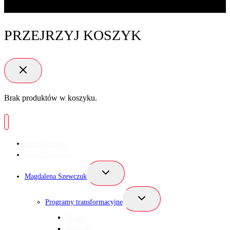
PRZEJRZYJ KOSZYK
Brak produktów w koszyku.
Strona główna
Portal Ekspertek
Przełącz
Magdalena Szewczuk
menu
podrzędne
Przełącz
Programy transformacyjne
menu
podrzędne
21 dni
Teraz Ja