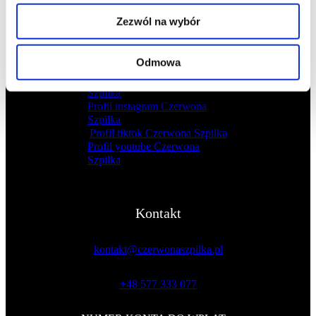
Poznaj 1 moduł programu Mistrzowska sprzedaż „5 filarów
mentalności liderki sprzedaży” i zacznij zmiany na poziomie
Zezwól na wybór
energii i mentalności.
Odmowa
Profil facebook Czerwona
Szpilka
Profil instagram Czerwona
Szpilka
Profil tiktok Czerwona Szpilka
Profil youtube Czerwona
Szpilka
Kontakt
kontakt@czerwonaszpilka.pl
+48 577 333 077