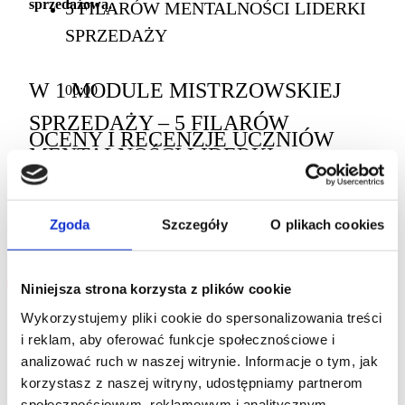
sprzedażową.
5 FILARÓW MENTALNOŚCI LIDERKI
SPRZEDAŻY
W 1 MODULE MISTRZOWSKIEJ
00:00
SPRZEDAŻY – 5 FILARÓW
OCENY I RECENZJE UCZNIÓW
MENTALNOŚCI LIDERKI
SPRZEDAŻY, ZNAJDZIESZ:
Brak recenzji
Zgoda
Szczegóły
O plikach cookies
577
zł
Medytację prowadzoną.
Dodaj do koszyka
Niniejsza strona korzysta z plików cookie
Poranny rytuał energetyczny – wejście w high vibe.
Wykorzystujemy pliki cookie do spersonalizowania treści
Twój sprzedażowy mindset – świadome budowanie
Średnio zaawansowane
i reklam, aby oferować funkcje społecznościowe i
nastawienia.
13 października 2025 Ostatnio zaktualizowano
analizować ruch w naszej witrynie. Informacje o tym, jak
Codzienna aktywność sprzedażowa – działaj, zamiast
Enrollment validity: 365 days
korzystasz z naszej witryny, udostępniamy partnerom
czekać.
społecznościowym, reklamowym i analitycznym.