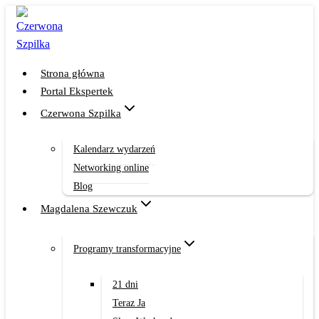
Przejdź
do
treści
Strona główna
Portal Ekspertek
Czerwona Szpilka
Kalendarz wydarzeń
Networking online
Blog
Magdalena Szewczuk
Programy transformacyjne
21 dni
Teraz Ja