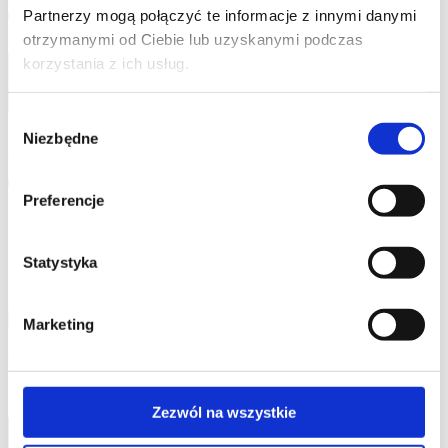
Partnerzy mogą połączyć te informacje z innymi danymi
otrzymanymi od Ciebie lub uzyskanymi podczas
Hej! Witaj z powrotem!
korzystania z ich usług.
Wybór
Nie wylogowuj mnie
Niezbędne
zgody
Nie pamiętasz hasła?
Zaloguj się
Preferencje
Nie masz jeszcze konta?
Zarejestruj się
Statystyka
KURS STWORZONY PRZEZ
Marketing
Magdalena Szewczuk
Magdalena Szewczuk
Zezwól na wszystkie