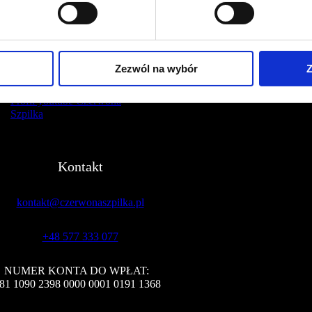
Profil facebook Czerwona
Szpilka
Profil instagram Czerwona
Zezwól na wybór
Z
Szpilka
Profil tiktok Czerwona Szpilka
Profil youtube Czerwona
Szpilka
Kontakt
kontakt@czerwonaszpilka.pl
+48 577 333 077
NUMER KONTA DO WPŁAT:
81 1090 2398 0000 0001 0191 1368