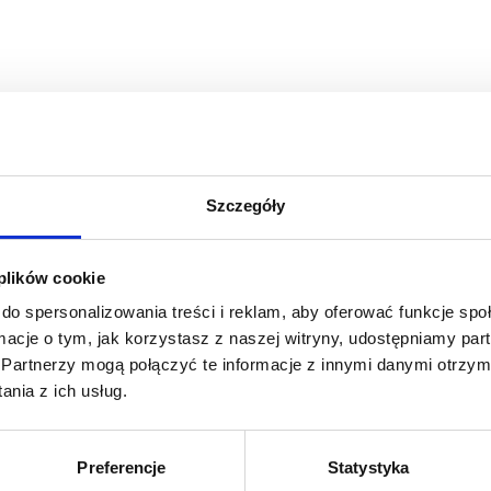
im ich ciało, relacje i biznes powiedzą „dość”.
 chaos w głowie, uspokoić system nerwowy i przywrócić lekkość działa
epływu.
Szczegóły
 plików cookie
do spersonalizowania treści i reklam, aby oferować funkcje sp
ormacje o tym, jak korzystasz z naszej witryny, udostępniamy p
Partnerzy mogą połączyć te informacje z innymi danymi otrzym
nia z ich usług.
Preferencje
Statystyka