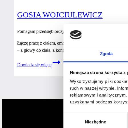
GOSIA WOJCIULEWICZ
Pomagam przedsiębiorczym kobietom odzyskać równowagę, zan
Łączę pracę z ciałem, emocjami i świadomością, by wyciszyć
– z głowy do ciała, z kontroli do zaufania, z napięcia do prz
Zgoda
Gosia
Dowiedz się więcej
Wojciulewicz
Niniejsza strona korzysta z
Wykorzystujemy pliki cookie 
ruch w naszej witrynie. Inf
reklamowym i analitycznym. 
uzyskanymi podczas korzysta
Wybór
Niezbędne
zgody