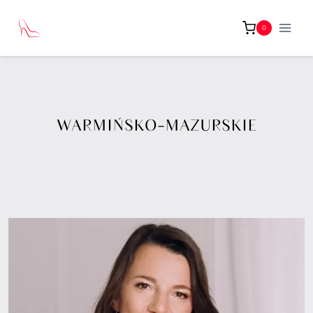
Przejdź
do
0
treści
WARMIŃSKO-MAZURSKIE