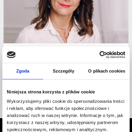
EWELINA DAGIEL-SURMAŃSKA
Zgoda
Szczegóły
O plikach cookies
Pomagam kobietom prowadzącym biznes zamienić chaos w
strategię, stres w spokój, a ciężar codzienności w zyski. Bez
presji, za to z mądrością i lekkością.
Niniejsza strona korzysta z plików cookie
EWELINA
DOWIEDZ SIĘ WIĘCEJ
Wykorzystujemy pliki cookie do spersonalizowania treści
DAGIEL-
i reklam, aby oferować funkcje społecznościowe i
SURMAŃSKA
analizować ruch w naszej witrynie. Informacje o tym, jak
korzystasz z naszej witryny, udostępniamy partnerom
społecznościowym, reklamowym i analitycznym.