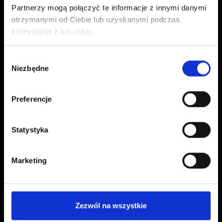
Partnerzy mogą połączyć te informacje z innymi danymi
otrzymanymi od Ciebie lub uzyskanymi podczas
korzystania z ich usług.
Wybór
Kontakt
Niezbędne
zgody
kontakt@czerwonaszpilka.pl
Preferencje
+48 577 333 077
Statystyka
NUMER KONTA DO WPŁAT:
81 1090 2398 0000 0001 0191 1368
Marketing
Adres
CZERWONA SZPILKA
Zezwól na wszystkie