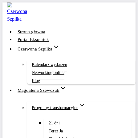
Przejdź
do
treści
Strona główna
Portal Ekspertek
Czerwona Szpilka
Kalendarz wydarzeń
Networking online
Blog
Magdalena Szewczuk
Programy transformacyjne
21 dni
Teraz Ja