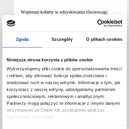
Wspieram kobiety w odzyskiwaniu równowagi,
zrozumieniu emocjonalnych przyczyn trudności oraz
budowaniu życia w większej harmonii, lekkości i
zgodzie ze sobą.
Zgoda
Szczegóły
O plikach cookies
Agnieszka
Dowiedz się więcej
Gałązka
Niniejsza strona korzysta z plików cookie
Wykorzystujemy pliki cookie do spersonalizowania treści
i reklam, aby oferować funkcje społecznościowe i
analizować ruch w naszej witrynie. Informacje o tym, jak
EWA DYBKA-YAZICHYAN
korzystasz z naszej witryny, udostępniamy partnerom
społecznościowym, reklamowym i analitycznym.
Partnerzy mogą połączyć te informacje z innymi danymi
Jestem Ewa – kobieta przedsiębiorcza z pasją i misją.
otrzymanymi od Ciebie lub uzyskanymi podczas
Właścicielka dwóch zupełnie różnych, ale równie
korzystania z ich usług.
ważnych biznesów. Z jednej strony pośredniczka
finansowa, która pomaga klientom znaleźć najlepsze