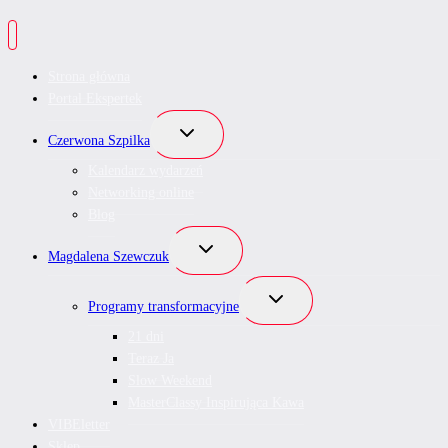
Strona główna
Portal Ekspertek
Przełącz
Czerwona Szpilka
menu
podrzędne
Kalendarz wydarzeń
Networking online
Blog
Przełącz
Magdalena Szewczuk
menu
podrzędne
Przełącz
Programy transformacyjne
menu
podrzędne
21 dni
Teraz Ja
Slow Weekend
MasterClassy Inspirująca Kawa
VIBEletter
Sklep