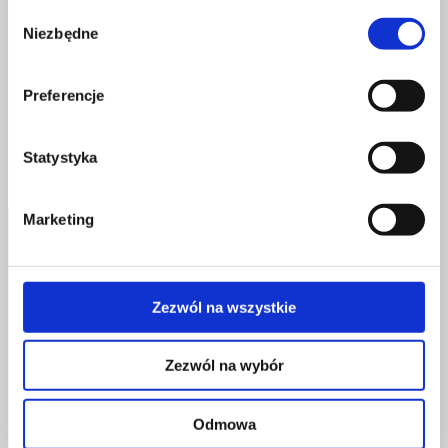
Wybór
rozwiązania ubezpieczeniowe i kredytowe.
Niezbędne
zgody
Z drugiej strony – serce i twórczyni przestrzeni pełnej
energii i kobiecej siły.
Preferencje
Ewa
Dowiedz się więcej
Dybka-
Statystyka
Yazichyan
Marketing
Zezwól na wszystkie
Profil facebook Czerwona
Zezwól na wybór
Szpilka
Profil instagram Czerwona
Szpilka
Odmowa
Profil tiktok Czerwona Szpilka