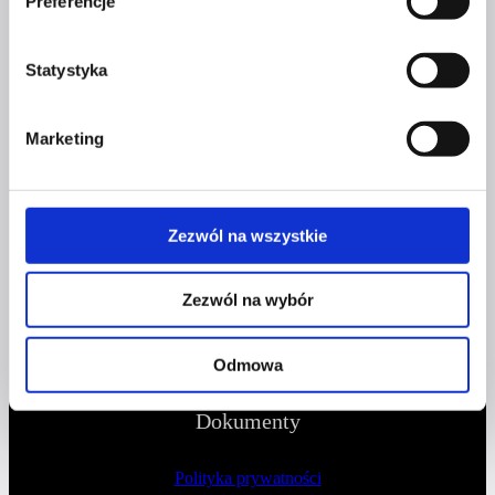
Preferencje
+48 577 333 077
NUMER KONTA DO WPŁAT:
Statystyka
81 1090 2398 0000 0001 0191 1368
Marketing
Adres
CZERWONA SZPILKA
Zezwól na wszystkie
Na Polance 16A lok.9
Zezwól na wybór
51-109 Wrocław
NIP 8982032080
Odmowa
Dokumenty
Polityka prywatności