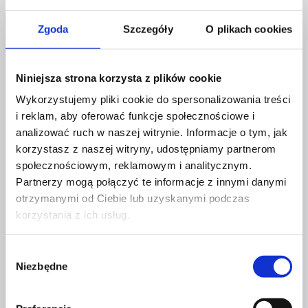
Zgoda
Szczegóły
O plikach cookies
Niniejsza strona korzysta z plików cookie
Wykorzystujemy pliki cookie do spersonalizowania treści
i reklam, aby oferować funkcje społecznościowe i
Profil facebook Czerwona
Szpilka
analizować ruch w naszej witrynie. Informacje o tym, jak
Profil instagram Czerwona
korzystasz z naszej witryny, udostępniamy partnerom
Szpilka
społecznościowym, reklamowym i analitycznym.
Profil tiktok Czerwona Szpilka
Partnerzy mogą połączyć te informacje z innymi danymi
Profil youtube Czerwona
Szpilka
otrzymanymi od Ciebie lub uzyskanymi podczas
korzystania z ich usług.
Kontakt
Wybór
Niezbędne
zgody
kontakt@czerwonaszpilka.pl