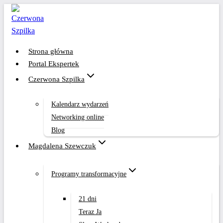
Przejdź
do
treści
Strona główna
Portal Ekspertek
Czerwona Szpilka
Kalendarz wydarzeń
Networking online
Blog
Magdalena Szewczuk
Programy transformacyjne
21 dni
Teraz Ja