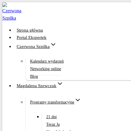
Przejdź
do
treści
Strona główna
Portal Ekspertek
Czerwona Szpilka
Kalendarz wydarzeń
Networking online
Blog
Magdalena Szewczuk
Programy transformacyjne
21 dni
Teraz Ja