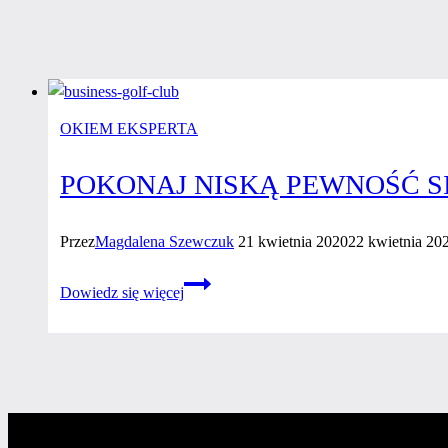
OKIEM EKSPERTA
POKONAJ NISKĄ PEWNOŚĆ SI
Przez
Magdalena Szewczuk
21 kwietnia 2020
22 kwietnia 20
Pokonaj
Dowiedz się więcej
niską
pewność
siebie
i bądź
szczęśliwa!