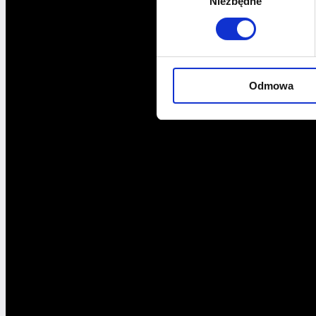
Niezbędne
zgody
Odmowa