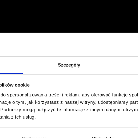
Profil facebook Czerwona
Szpilka
Profil instagram Czerwona
Szpilka
Profil tiktok Czerwona Szpilka
Szczegóły
Profil youtube Czerwona
Szpilka
 plików cookie
Kontakt
do spersonalizowania treści i reklam, aby oferować funkcje sp
ormacje o tym, jak korzystasz z naszej witryny, udostępniamy p
Partnerzy mogą połączyć te informacje z innymi danymi otrzym
kontakt@czerwonaszpilka.pl
nia z ich usług.
+48 577 333 077