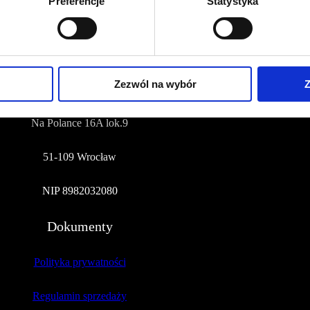
Preferencje
Statystyka
NUMER KONTA DO WPŁAT:
81 1090 2398 0000 0001 0191 1368
Adres
Zezwól na wybór
Z
CZERWONA SZPILKA
Na Polance 16A lok.9
51-109 Wrocław
NIP 8982032080
Dokumenty
Polityka prywatności
Regulamin sprzedaży